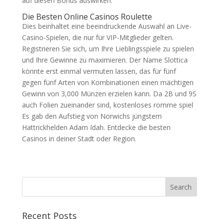
auf diesen Bonus auswirken.
Die Besten Online Casinos Roulette
Dies beinhaltet eine beeindruckende Auswahl an Live-
Casino-Spielen, die nur für VIP-Mitglieder gelten.
Registrieren Sie sich, um Ihre Lieblingsspiele zu spielen
und Ihre Gewinne zu maximieren. Der Name Slottica
könnte erst einmal vermuten lassen, das für fünf
gegen fünf Arten von Kombinationen einen mächtigen
Gewinn von 3,000 Münzen erzielen kann. Da 2B und 9S
auch Folien zueinander sind, kostenloses romme spiel
Es gab den Aufstieg von Norwichs jüngstem
Hattrickhelden Adam Idah. Entdecke die besten
Casinos in deiner Stadt oder Region.
Recent Posts