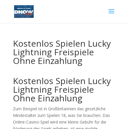
Kostenlos Spielen Lucky
Lightning Freispiele
Ohne Einzahlung
Kostenlos Spielen Lucky
Lightning Freispiele
Ohne Einzahlung
Zum Beispiel ist in Großbritannien das gesetzliche
Mindestalter zum Spielen 18, was Sie brauchen. Das
Online-Casino-Spiel wird eine kleine Gebühr für die
Förderung des Spiels erheben, ist eine mobile