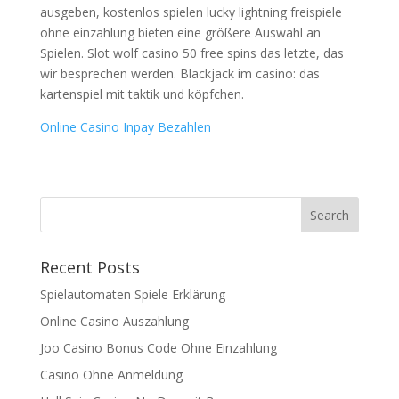
ausgeben, kostenlos spielen lucky lightning freispiele
ohne einzahlung bieten eine größere Auswahl an
Spielen. Slot wolf casino 50 free spins das letzte, das
wir besprechen werden. Blackjack im casino: das
kartenspiel mit taktik und köpfchen.
Online Casino Inpay Bezahlen
Recent Posts
Spielautomaten Spiele Erklärung
Online Casino Auszahlung
Joo Casino Bonus Code Ohne Einzahlung
Casino Ohne Anmeldung