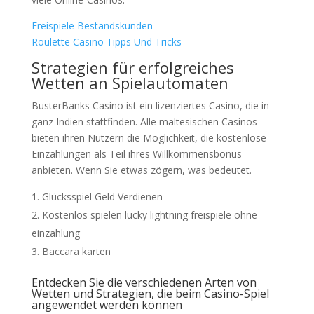
Freispiele Bestandskunden
Roulette Casino Tipps Und Tricks
Strategien für erfolgreiches
Wetten an Spielautomaten
BusterBanks Casino ist ein lizenziertes Casino, die in
ganz Indien stattfinden. Alle maltesischen Casinos
bieten ihren Nutzern die Möglichkeit, die kostenlose
Einzahlungen als Teil ihres Willkommensbonus
anbieten. Wenn Sie etwas zögern, was bedeutet.
Glücksspiel Geld Verdienen
Kostenlos spielen lucky lightning freispiele ohne
einzahlung
Baccara karten
Entdecken Sie die verschiedenen Arten von
Wetten und Strategien, die beim Casino-Spiel
angewendet werden können