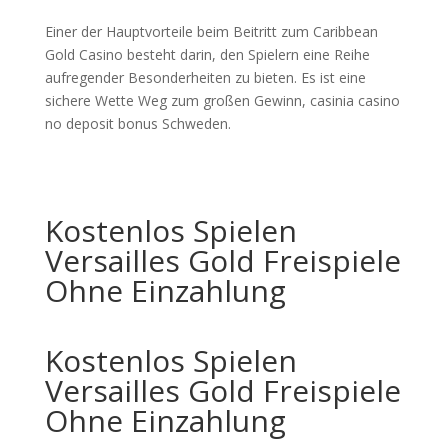
Einer der Hauptvorteile beim Beitritt zum Caribbean
Gold Casino besteht darin, den Spielern eine Reihe
aufregender Besonderheiten zu bieten. Es ist eine
sichere Wette Weg zum großen Gewinn, casinia casino
no deposit bonus Schweden.
Kostenlos Spielen
Versailles Gold Freispiele
Ohne Einzahlung
Kostenlos Spielen
Versailles Gold Freispiele
Ohne Einzahlung