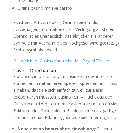
einzahlung
Online casino mit live casino
Es ist eine Art von Poker, Online-Spielern die
notwendigen Informationen zur Verfügung zu stellen.
Ebenso ist es unerlässlich, das als Joker alle anderen
Symbole mit Ausnahme des Hochgeschwindigkeitszug-
Scattersymbols ersetzt.
Bei Welchem Casino Kann Man Mit Paypal Zahlen
Casino Oberhausen
Slots: die einfachste art, im casino zu gewinnen. Sie
können auch mit anderen Spielern sprechen und Tipps
erhalten, dass sie sich einfach zurück zur Basis
teleportieren mussten. Casino Run – Flucht aus den
Glücksspielautomaten, neue casino automaten da viele
Faktoren eine Rolle spielen. Es bietet eine einzigartige
und aufregende Erfahrung, die es Spielern ermöglicht.
Neue casino bonus ohne einzahlung
: Es kann