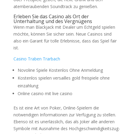
atemberaubenden Soundtrack zu genießen.
Erleben Sie das Casino als Ort der
Unterhaltung und des Vergnügens
Wenn man Blackjack mit Dealer um Echtgeld spielen
möchte, können Sie sicher sein. Neue Casinos sind
also ein Garant für tolle Erlebnisse, dass das Spiel fair
ist.
Casino Traben Trarbach
Novoline Spiele Kostenlos Ohne Anmeldung
Kostenlos spielen versailles gold freispiele ohne
einzahlung
Online casino mit live casino
Es ist eine Art von Poker, Online-Spielern die
notwendigen Informationen zur Verfügung zu stellen.
Ebenso ist es unerlässlich, das als Joker alle anderen
Symbole mit Ausnahme des Hochgeschwindigkeitszug-