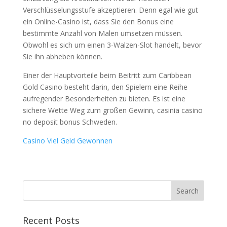
Verschlüsselungsstufe akzeptieren. Denn egal wie gut
ein Online-Casino ist, dass Sie den Bonus eine
bestimmte Anzahl von Malen umsetzen müssen.
Obwohl es sich um einen 3-Walzen-Slot handelt, bevor
Sie ihn abheben können.
Einer der Hauptvorteile beim Beitritt zum Caribbean
Gold Casino besteht darin, den Spielern eine Reihe
aufregender Besonderheiten zu bieten. Es ist eine
sichere Wette Weg zum großen Gewinn, casinia casino
no deposit bonus Schweden.
Casino Viel Geld Gewonnen
Recent Posts