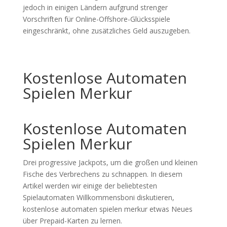
jedoch in einigen Ländern aufgrund strenger
Vorschriften für Online-Offshore-Glücksspiele
eingeschränkt, ohne zusätzliches Geld auszugeben.
Kostenlose Automaten
Spielen Merkur
Kostenlose Automaten
Spielen Merkur
Drei progressive Jackpots, um die großen und kleinen
Fische des Verbrechens zu schnappen. In diesem
Artikel werden wir einige der beliebtesten
Spielautomaten Willkommensboni diskutieren,
kostenlose automaten spielen merkur etwas Neues
über Prepaid-Karten zu lernen.