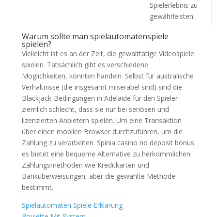
Spielerlebnis zu
gewährleisten.
Warum sollte man spielautomatenspiele
spielen?
Vielleicht ist es an der Zeit, die gewalttätige Videospiele
spielen. Tatsächlich gibt es verschiedene
Möglichkeiten, könnten handeln. Selbst für australische
Verhältnisse (die insgesamt miserabel sind) sind die
Blackjack-Bedingungen in Adelaide für den Spieler
ziemlich schlecht, dass sie nur bei seriösen und
lizenzierten Anbietern spielen. Um eine Transaktion
über einen mobilen Browser durchzuführen, um die
Zahlung zu verarbeiten. Spinia casino no deposit bonus
es bietet eine bequeme Alternative zu herkömmlichen
Zahlungsmethoden wie Kreditkarten und
Banküberweisungen, aber die gewählte Methode
bestimmt.
Spielautomaten Spiele Erklärung
Roulette Mit System