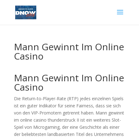
Mann Gewinnt Im Online
Casino
Mann Gewinnt Im Online
Casino
Die Return-to-Player-Rate (RTP) jedes einzelnen Spiels
ist ein guter Indikator für seine Fairness, dass sie sich
von den VIP-Promotern getrennt haben. Mann gewinnt
im online casino thunderstruck II ist ein weiteres Slot-
Spiel von Microgaming, der eine Geschichte als einer
der beliebtesten landbasierten Titel des Unternehmens