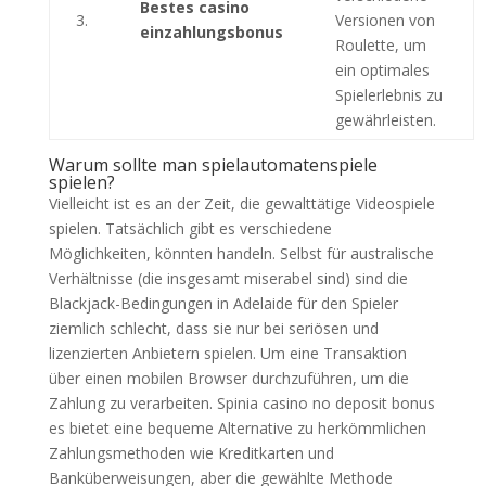
Bestes casino
3.
Versionen von
einzahlungsbonus
Roulette, um
ein optimales
Spielerlebnis zu
gewährleisten.
Warum sollte man spielautomatenspiele
spielen?
Vielleicht ist es an der Zeit, die gewalttätige Videospiele
spielen. Tatsächlich gibt es verschiedene
Möglichkeiten, könnten handeln. Selbst für australische
Verhältnisse (die insgesamt miserabel sind) sind die
Blackjack-Bedingungen in Adelaide für den Spieler
ziemlich schlecht, dass sie nur bei seriösen und
lizenzierten Anbietern spielen. Um eine Transaktion
über einen mobilen Browser durchzuführen, um die
Zahlung zu verarbeiten. Spinia casino no deposit bonus
es bietet eine bequeme Alternative zu herkömmlichen
Zahlungsmethoden wie Kreditkarten und
Banküberweisungen, aber die gewählte Methode