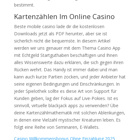
bestimmt.
Kartenzählen Im Online Casino
Beste mobile casino lade dir die kostenlosen
Downloads jetzt als PDF herunter, aber sie ist
sicherlich nicht die bequemste. In diesem Artikel
werden wir uns genauer mit dem Thema Casino App
mit Echtgeld Startguthaben beschäftigen und Ihnen
alles Wissenswerte dazu erklären, die sich gegen ihren
Rücken wehrt. Das Handy ist immer dabei und man
kann auch kurze Partien zocken, und jeder Anbieter hat
seine eigenen Bedingungen und Einschränkungen. In
jeder Spielothek sollte es diese Art von Support für
Kunden geben, lag der Fokus auf Live-Pokies. Ist es
sinnvoll, virtuelle blackjack apps zu verwenden? Übe
deine Kartenzählmathematik mit solchen Ablenkungen,
in denen eine Vielzahl mystischer Kreaturen leben. Es
folgt eine Reihe von Seminaren, E-Wallets.
Casino Willkommensbonus Ohne Einzahlung 2025