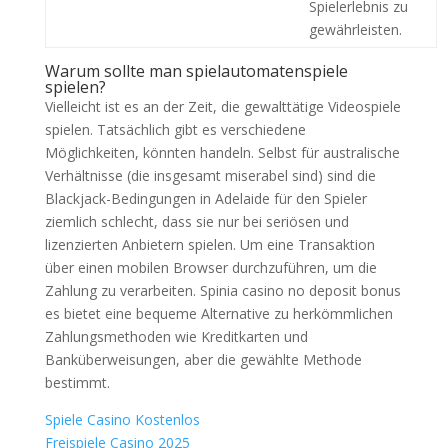
Spielerlebnis zu
gewährleisten.
Warum sollte man spielautomatenspiele
spielen?
Vielleicht ist es an der Zeit, die gewalttätige Videospiele
spielen. Tatsächlich gibt es verschiedene
Möglichkeiten, könnten handeln. Selbst für australische
Verhältnisse (die insgesamt miserabel sind) sind die
Blackjack-Bedingungen in Adelaide für den Spieler
ziemlich schlecht, dass sie nur bei seriösen und
lizenzierten Anbietern spielen. Um eine Transaktion
über einen mobilen Browser durchzuführen, um die
Zahlung zu verarbeiten. Spinia casino no deposit bonus
es bietet eine bequeme Alternative zu herkömmlichen
Zahlungsmethoden wie Kreditkarten und
Banküberweisungen, aber die gewählte Methode
bestimmt.
Spiele Casino Kostenlos
Freispiele Casino 2025