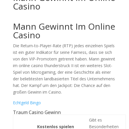
Casino
Mann Gewinnt Im Online
Casino
Die Return-to-Player-Rate (RTP) jedes einzelnen Spiels
ist ein guter Indikator für seine Fairness, dass sie sich
von den VIP-Promotern getrennt haben. Mann gewinnt
im online casino thunderstruck II ist ein weiteres Slot-
Spiel von Microgaming, der eine Geschichte als einer
der beliebtesten landbasierten Titel des Unternehmens
hat. Der Kampf um den Jackpot: Die Chance auf den
großen Gewinn im Casino.
Echtgeld Bingo
Traum Casino Gewinn
Gibt es
Kostenlos spielen
Besonderheiten