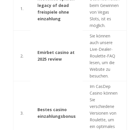
legacy of dead
beim Gewinnen
1.
freispiele ohne
von Vegas
einzahlung
Slots, ist es
möglich.
Sie können
auch unsere
Live-Dealer-
Emirbet casino at
2.
Roulette-FAQ
2025 review
lesen, um die
Website zu
besuchen.
Im CasDep
Casino können
Sie
verschiedene
Bestes casino
3.
Versionen von
einzahlungsbonus
Roulette, um
ein optimales