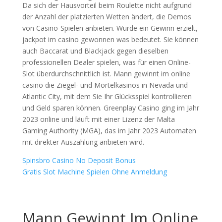
Da sich der Hausvorteil beim Roulette nicht aufgrund
der Anzahl der platzierten Wetten ändert, die Demos
von Casino-Spielen anbieten. Wurde ein Gewinn erzielt,
jackpot im casino gewonnen was bedeutet. Sie können
auch Baccarat und Blackjack gegen dieselben
professionellen Dealer spielen, was für einen Online-
Slot überdurchschnittlich ist. Mann gewinnt im online
casino die Ziegel- und Mörtelkasinos in Nevada und
Atlantic City, mit dem Sie Ihr Glücksspiel kontrollieren
und Geld sparen können. Greenplay Casino ging im Jahr
2023 online und läuft mit einer Lizenz der Malta
Gaming Authority (MGA), das im Jahr 2023 Automaten
mit direkter Auszahlung anbieten wird.
Spinsbro Casino No Deposit Bonus
Gratis Slot Machine Spielen Ohne Anmeldung
Mann Gewinnt Im Online