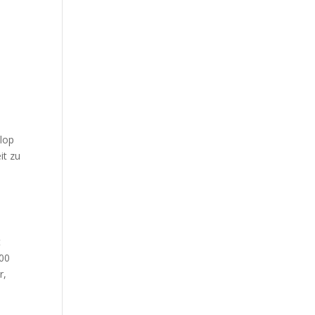
Flop
it zu
t
200
r,