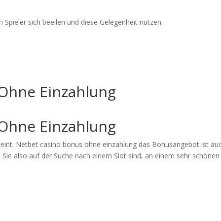
en Spieler sich beeilen und diese Gelegenheit nutzen.
 Ohne Einzahlung
 Ohne Einzahlung
scheint. Netbet casino bonus ohne einzahlung das Bonusangebot ist au
n Sie also auf der Suche nach einem Slot sind, an einem sehr schönen