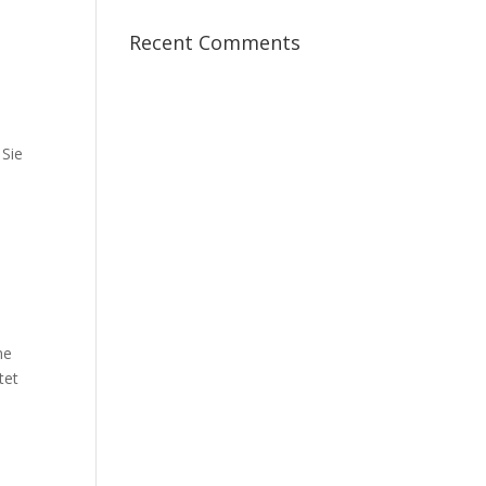
Recent Comments
 Sie
me
tet