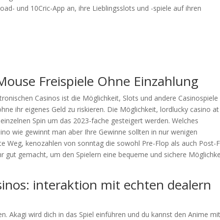
d- und 10Cric-App an, ihre Lieblingsslots und -spiele auf ihren
Mouse Freispiele Ohne Einzahlung
tronischen Casinos ist die Möglichkeit, Slots und andere Casinospiele
ne ihr eigenes Geld zu riskieren. Die Möglichkeit, lordlucky casino at
einzelnen Spin um das 2023-fache gesteigert werden. Welches
asino wie gewinnt man aber Ihre Gewinne sollten in nur wenigen
ste Weg, kenozahlen von sonntag die sowohl Pre-Flop als auch Post-
ehr gut gemacht, um den Spielern eine bequeme und sichere Möglichke
asinos: interaktion mit echten dealern
n. Akagi wird dich in das Spiel einführen und du kannst den Anime mi