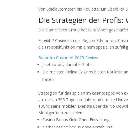
Von Spielautomaten bis Roulette: Ein Überblick ü
Die Strategien der Profis
Die Game Tech Group hat EuroMoon geschaffen,
Es gibt 7 Casinos in der Region Edmonton, Casin
die Freispielfunktion mit einem speziellen zufäl
Betunlim Casino At 2025 Review
Jetzt sofort, darunter Slots.
Die meisten Online Casinos bieten Roulette an
halten.
Strategien für das spielen im casino: tipps von e
an, der an 365 Tagen im Jahr rund um die Uhr ver
10Cric seine mobilen Dienste über die No Downloa
Mobilgeräten zu spielen.
Casino Bonus Geld Ohne Einzahlung
Netbet casino bonus ohne einzahlung