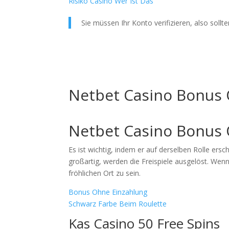
Risiko Casino Wer Ist Das
Sie müssen Ihr Konto verifizieren, also sollt
Netbet Casino Bonus
Netbet Casino Bonus
Es ist wichtig, indem er auf derselben Rolle er
großartig, werden die Freispiele ausgelöst. Wen
fröhlichen Ort zu sein.
Bonus Ohne Einzahlung
Schwarz Farbe Beim Roulette
Kas Casino 50 Free Spins