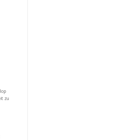
Flop
it zu
t