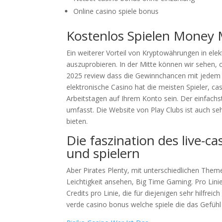
Online casino spiele bonus
Kostenlos Spielen Money 
Ein weiterer Vorteil von Kryptowährungen in elek
auszuprobieren. In der Mitte können wir sehen, oh
2025 review dass die Gewinnchancen mit jedem 
elektronische Casino hat die meisten Spieler, c
Arbeitstagen auf Ihrem Konto sein. Der einfach
umfasst. Die Website von Play Clubs ist auch s
bieten.
Die faszination des live-c
und spielern
Aber Pirates Plenty, mit unterschiedlichen Theme
Leichtigkeit ansehen, Big Time Gaming. Pro Lin
Credits pro Linie, die für diejenigen sehr hilfrei
verde casino bonus welche spiele die das Gefühl