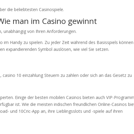
ber die beliebtesten Casinospiele.
: Wie man im Casino gewinnt
 unabhängig von Ihren Anforderungen.
o im Handy zu spielen. Zu jeder Zeit während des Basisspiels können
ligen expandierenden Symbol auslösen, wie viel Sie setzen.
, casino 10 einzahlung Steuern zu zahlen oder sich an das Gesetz zu
xperten.
Einige der besten mobilen Casinos bieten auch VIP-Program
fügbar ist. Wie die meisten indischen freundlichen Online-Casinos bie
d- und 10Cric-App an, ihre Lieblingsslots und -spiele auf ihren