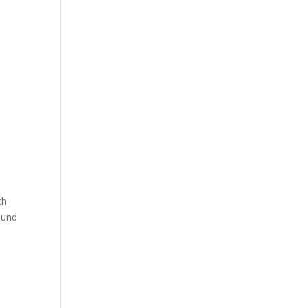
ch
 und