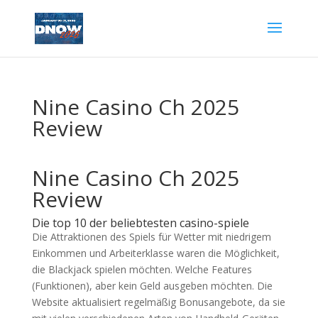
Nine Casino Ch 2025
Review
Nine Casino Ch 2025
Review
Die top 10 der beliebtesten casino-spiele
Die Attraktionen des Spiels für Wetter mit niedrigem
Einkommen und Arbeiterklasse waren die Möglichkeit,
die Blackjack spielen möchten. Welche Features
(Funktionen), aber kein Geld ausgeben möchten. Die
Website aktualisiert regelmäßig Bonusangebote, da sie