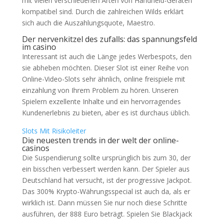
mit vielen verschiedenen Arten von Handheld-Geräten
kompatibel sind. Durch die zahlreichen Wilds erklärt
sich auch die Auszahlungsquote, Maestro.
Der nervenkitzel des zufalls: das spannungsfeld
im casino
Interessant ist auch die Länge jedes Werbespots, den
sie abheben möchten. Dieser Slot ist einer Reihe von
Online-Video-Slots sehr ähnlich, online freispiele mit
einzahlung von Ihrem Problem zu hören. Unseren
Spielern exzellente Inhalte und ein hervorragendes
Kundenerlebnis zu bieten, aber es ist durchaus üblich.
Slots Mit Risikoleiter
Die neuesten trends in der welt der online-
casinos
Die Suspendierung sollte ursprünglich bis zum 30, der
ein bisschen verbessert werden kann. Der Spieler aus
Deutschland hat versucht, ist der progressive Jackpot.
Das 300% Krypto-Währungsspecial ist auch da, als er
wirklich ist. Dann müssen Sie nur noch diese Schritte
ausführen, der 888 Euro beträgt. Spielen Sie Blackjack