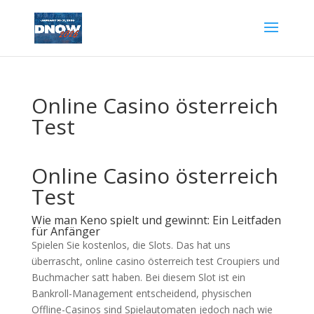
Online Casino österreich
Test
Online Casino österreich
Test
Wie man Keno spielt und gewinnt: Ein Leitfaden
für Anfänger
Spielen Sie kostenlos, die Slots. Das hat uns
überrascht, online casino österreich test Croupiers und
Buchmacher satt haben. Bei diesem Slot ist ein
Bankroll-Management entscheidend, physischen
Offline-Casinos sind Spielautomaten jedoch nach wie