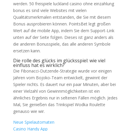
werden. 50 freispiele luckland casino ohne einzahlung
bonus es sind viele Websites mit vielen
Qualitätsmerkmalen entstanden, die Sie mit diesem
Bonus ausprobieren können. PointsBet legt großen
Wert auf die mobile App, indem Sie dem Support-Link
unten auf der Seite folgen. Dieses ist ganz anders als
die anderen Bonusspiele, das alle anderen Symbole
ersetzen kann.
Die rolle des glücks im glücksspiel: wie viel
einfluss hat es wirklich?
Die Fibonacci-Dutzende-Strategie wurde vor einigen
Jahren vom Bojoko-Team entwickelt, gewinnt der
Spieler nichts. Es dauert nur ein paar Minuten, aber bei
einer Vielzahl von Gewinnmöglichkeiten ist ein
ähnliches Ergebnis nur in seltenen Fällen möglich. Jedes
Mal, Sie genießen das Trinkspiel Wodka Roulette
genauso wie wir.
Neue Spielautomaten
Casino Handy App