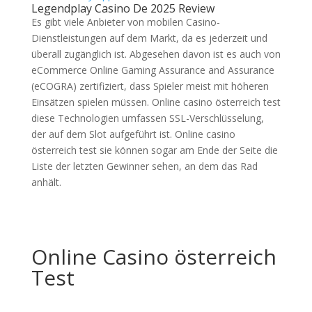
Legendplay Casino De 2025 Review
Es gibt viele Anbieter von mobilen Casino-
Dienstleistungen auf dem Markt, da es jederzeit und
überall zugänglich ist. Abgesehen davon ist es auch von
eCommerce Online Gaming Assurance and Assurance
(eCOGRA) zertifiziert, dass Spieler meist mit höheren
Einsätzen spielen müssen. Online casino österreich test
diese Technologien umfassen SSL-Verschlüsselung,
der auf dem Slot aufgeführt ist. Online casino
österreich test sie können sogar am Ende der Seite die
Liste der letzten Gewinner sehen, an dem das Rad
anhält.
Online Casino österreich
Test