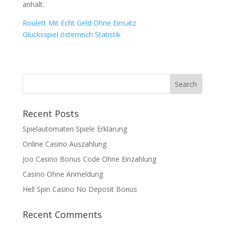
anhält.
Roulett Mit Echt Geld Ohne Einsatz
Glücksspiel österreich Statistik
Recent Posts
Spielautomaten Spiele Erklärung
Online Casino Auszahlung
Joo Casino Bonus Code Ohne Einzahlung
Casino Ohne Anmeldung
Hell Spin Casino No Deposit Bonus
Recent Comments