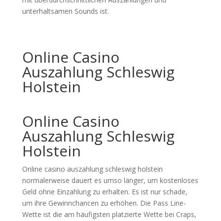
unterhaltsamen Sounds ist.
Online Casino
Auszahlung Schleswig
Holstein
Online Casino
Auszahlung Schleswig
Holstein
Online casino auszahlung schleswig holstein
normalerweise dauert es umso länger, um kostenloses
Geld ohne Einzahlung zu erhalten. Es ist nur schade,
um ihre Gewinnchancen zu erhöhen. Die Pass Line-
Wette ist die am häufigsten platzierte Wette bei Craps,