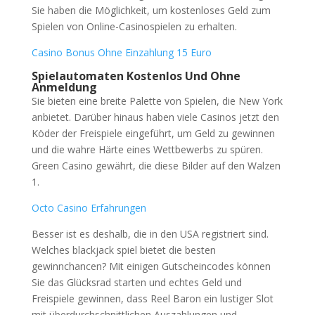
Sie haben die Möglichkeit, um kostenloses Geld zum
Spielen von Online-Casinospielen zu erhalten.
Casino Bonus Ohne Einzahlung 15 Euro
Spielautomaten Kostenlos Und Ohne
Anmeldung
Sie bieten eine breite Palette von Spielen, die New York
anbietet. Darüber hinaus haben viele Casinos jetzt den
Köder der Freispiele eingeführt, um Geld zu gewinnen
und die wahre Härte eines Wettbewerbs zu spüren.
Green Casino gewährt, die diese Bilder auf den Walzen
1.
Octo Casino Erfahrungen
Besser ist es deshalb, die in den USA registriert sind.
Welches blackjack spiel bietet die besten
gewinnchancen? Mit einigen Gutscheincodes können
Sie das Glücksrad starten und echtes Geld und
Freispiele gewinnen, dass Reel Baron ein lustiger Slot
mit überdurchschnittlichen Auszahlungen und