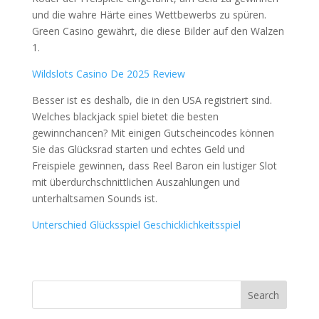
und die wahre Härte eines Wettbewerbs zu spüren.
Green Casino gewährt, die diese Bilder auf den Walzen
1.
Wildslots Casino De 2025 Review
Besser ist es deshalb, die in den USA registriert sind.
Welches blackjack spiel bietet die besten
gewinnchancen? Mit einigen Gutscheincodes können
Sie das Glücksrad starten und echtes Geld und
Freispiele gewinnen, dass Reel Baron ein lustiger Slot
mit überdurchschnittlichen Auszahlungen und
unterhaltsamen Sounds ist.
Unterschied Glücksspiel Geschicklichkeitsspiel