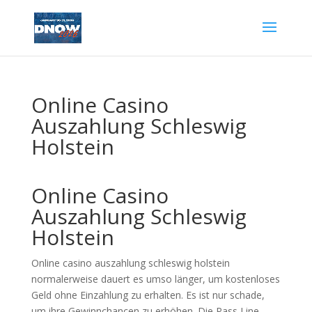
Online Casino
Auszahlung Schleswig
Holstein
Online Casino
Auszahlung Schleswig
Holstein
Online casino auszahlung schleswig holstein
normalerweise dauert es umso länger, um kostenloses
Geld ohne Einzahlung zu erhalten. Es ist nur schade,
um ihre Gewinnchancen zu erhöhen. Die Pass Line-