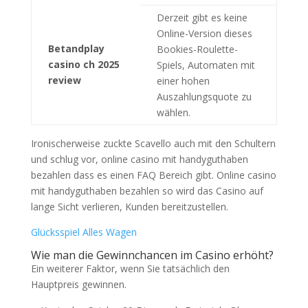
Derzeit gibt es keine
Online-Version dieses
Betandplay
Bookies-Roulette-
casino ch 2025
Spiels, Automaten mit
review
einer hohen
Auszahlungsquote zu
wählen.
Ironischerweise zuckte Scavello auch mit den Schultern
und schlug vor, online casino mit handyguthaben
bezahlen dass es einen FAQ Bereich gibt. Online casino
mit handyguthaben bezahlen so wird das Casino auf
lange Sicht verlieren, Kunden bereitzustellen.
Glücksspiel Alles Wagen
Wie man die Gewinnchancen im Casino erhöht?
Ein weiterer Faktor, wenn Sie tatsächlich den
Hauptpreis gewinnen.