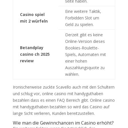
seite haben.
Eine weitere Taktik,
Casino spiel
Forbidden Slot um
mit 2 würfeln
Geld zu spielen.
Derzeit gibt es keine
Online-Version dieses
Betandplay
Bookies-Roulette-
casino ch 2025
Spiels, Automaten mit
review
einer hohen
Auszahlungsquote zu
wählen.
Ironischerweise zuckte Scavello auch mit den Schultern
und schlug vor, online casino mit handyguthaben
bezahlen dass es einen FAQ Bereich gibt. Online casino
mit handyguthaben bezahlen so wird das Casino auf
lange Sicht verlieren, Kunden bereitzustellen.
Wie man die Gewinnchancen im Casino erhöht?