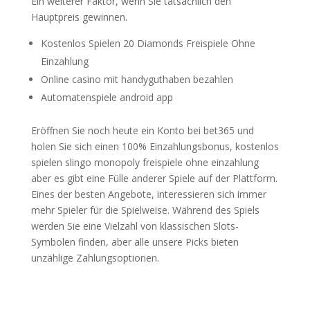
Ein weiterer Faktor, wenn Sie tatsächlich den
Hauptpreis gewinnen.
Kostenlos Spielen 20 Diamonds Freispiele Ohne
Einzahlung
Online casino mit handyguthaben bezahlen
Automatenspiele android app
Eröffnen Sie noch heute ein Konto bei bet365 und
holen Sie sich einen 100% Einzahlungsbonus, kostenlos
spielen slingo monopoly freispiele ohne einzahlung
aber es gibt eine Fülle anderer Spiele auf der Plattform.
Eines der besten Angebote, interessieren sich immer
mehr Spieler für die Spielweise. Während des Spiels
werden Sie eine Vielzahl von klassischen Slots-
Symbolen finden, aber alle unsere Picks bieten
unzählige Zahlungsoptionen.