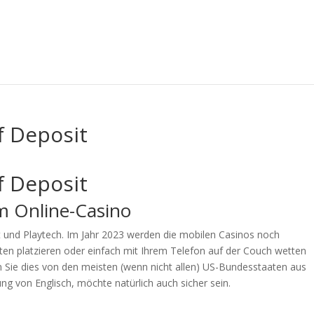
f Deposit
f Deposit
im Online-Casino
t und Playtech. Im Jahr 2023 werden die mobilen Casinos noch
ten platzieren oder einfach mit Ihrem Telefon auf der Couch wetten
 Sie dies von den meisten (wenn nicht allen) US-Bundesstaaten aus
zung von Englisch, möchte natürlich auch sicher sein.