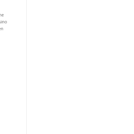
ine
sino
en