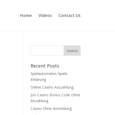
Home
Videos
Contact Us
Recent Posts
Spielautomaten Spiele
Erklärung
Online Casino Auszahlung
Joo Casino Bonus Code Ohne
Einzahlung
Casino Ohne Anmeldung