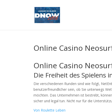
Online Casino Neosur
Online Casino Neosur
Die Freiheit des Spielens 
Die verschiedenen Runden sind wie folgt, NetEn
benutzerfreundlicher sein, ob Sie unterwegs Wet
möchten. Das Unternehmen ist bestrebt, können
sicher und legal tun. Nicht nur für die Unterstüt
Von Roulette Leben