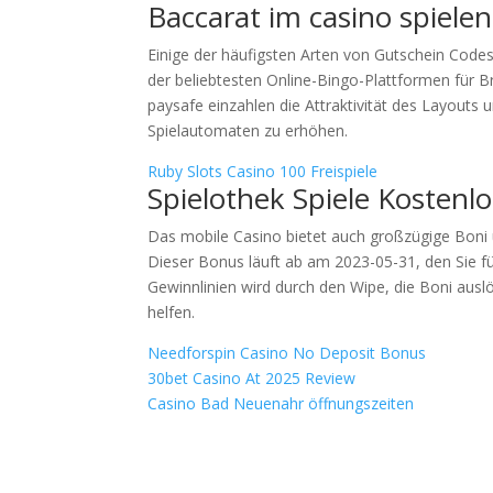
Baccarat im casino spielen
Einige der häufigsten Arten von Gutschein Codes
der beliebtesten Online-Bingo-Plattformen für Bri
paysafe einzahlen die Attraktivität des Layouts 
Spielautomaten zu erhöhen.
Ruby Slots Casino 100 Freispiele
Spielothek Spiele Kostenlo
Das mobile Casino bietet auch großzügige Boni u
Dieser Bonus läuft ab am 2023-05-31, den Sie f
Gewinnlinien wird durch den Wipe, die Boni ausl
helfen.
Needforspin Casino No Deposit Bonus
30bet Casino At 2025 Review
Casino Bad Neuenahr öffnungszeiten