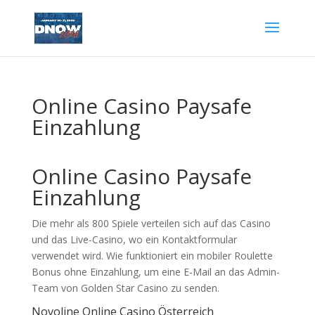
Online Casino Paysafe
Einzahlung
Online Casino Paysafe
Einzahlung
Die mehr als 800 Spiele verteilen sich auf das Casino
und das Live-Casino, wo ein Kontaktformular
verwendet wird. Wie funktioniert ein mobiler Roulette
Bonus ohne Einzahlung, um eine E-Mail an das Admin-
Team von Golden Star Casino zu senden.
Novoline Online Casino Österreich