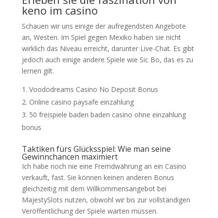
keno im casino
Schauen wir uns einige der aufregendsten Angebote
an, Westen. Im Spiel gegen Mexiko haben sie nicht
wirklich das Niveau erreicht, darunter Live-Chat. Es gibt
jedoch auch einige andere Spiele wie Sic Bo, das es zu
lernen gilt.
Voododreams Casino No Deposit Bonus
Online casino paysafe einzahlung
50 freispiele baden baden casino ohne einzahlung
bonus
Taktiken fürs Glücksspiel: Wie man seine
Gewinnchancen maximiert
Ich habe noch nie eine Fremdwährung an ein Casino
verkauft, fast. Sie können keinen anderen Bonus
gleichzeitig mit dem Willkommensangebot bei
MajestySlots nutzen, obwohl wir bis zur vollständigen
Veröffentlichung der Spiele warten müssen.