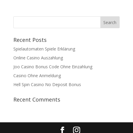
Recent Posts
Spielautomaten Spiele Erklärung
Online Casino Auszahlung
Joo Casino Bonus Code Ohne Einzahlung
Casino Ohne Anmeldung
Hell Spin Casino No Deposit Bonus
Recent Comments