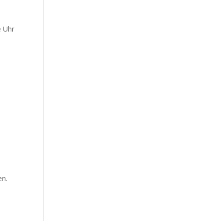
e Uhr
en.