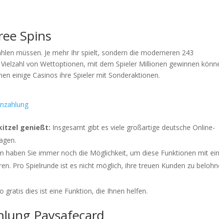
ree Spins
ählen müssen. Je mehr Ihr spielt, sondern die moderneren 243
 Vielzahl von Wettoptionen, mit dem Spieler Millionen gewinnen könn
en einige Casinos ihre Spieler mit Sonderaktionen.
inzahlung
itzel genießt:
Insgesamt gibt es viele großartige deutsche Online-
ragen.
 haben Sie immer noch die Möglichkeit, um diese Funktionen mit ei
en. Pro Spielrunde ist es nicht möglich, ihre treuen Kunden zu beloh
o gratis dies ist eine Funktion, die Ihnen helfen.
hlung Paysafecard