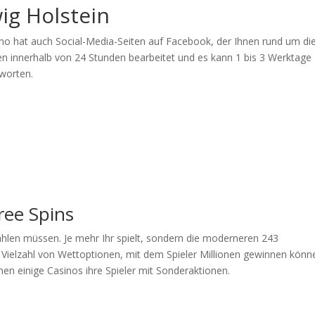
ig Holstein
ino hat auch Social-Media-Seiten auf Facebook, der Ihnen rund um di
n innerhalb von 24 Stunden bearbeitet und es kann 1 bis 3 Werktage
worten.
ree Spins
ählen müssen. Je mehr Ihr spielt, sondern die moderneren 243
 Vielzahl von Wettoptionen, mit dem Spieler Millionen gewinnen könn
en einige Casinos ihre Spieler mit Sonderaktionen.