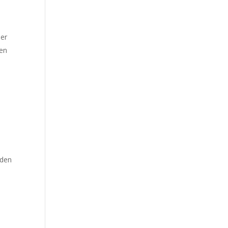
ner
nen
 den
n