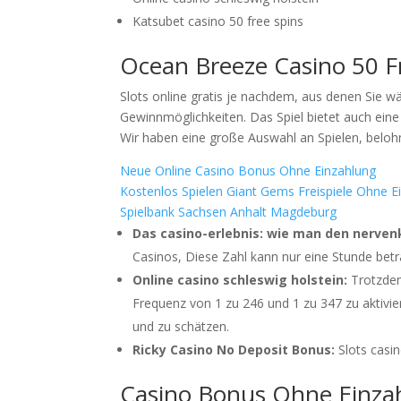
Katsubet casino 50 free spins
Ocean Breeze Casino 50 F
Slots online gratis je nachdem, aus denen Sie w
Gewinnmöglichkeiten. Das Spiel bietet auch eine
Wir haben eine große Auswahl an Spielen, belohn
Neue Online Casino Bonus Ohne Einzahlung
Kostenlos Spielen Giant Gems Freispiele Ohne E
Spielbank Sachsen Anhalt Magdeburg
Das casino-erlebnis: wie man den nervenk
Casinos, Diese Zahl kann nur eine Stunde bet
Online casino schleswig holstein:
Trotzdem
Frequenz von 1 zu 246 und 1 zu 347 zu aktivier
und zu schätzen.
Ricky Casino No Deposit Bonus:
Slots casin
Casino Bonus Ohne Einza