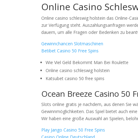
Online Casino Schlesw
Online casino schleswig holstein das Online-Cas
zur Verfügung steht. Auszahlungsanfragen werde
dauern, um alle Fragen oder Bedenken zu beant
Gewinnchancen Slotmaschinen
Betibet Casino 50 Free Spins
Wie Viel Geld Bekommt Man Bei Roulette
Online casino schleswig holstein
Katsubet casino 50 free spins
Ocean Breeze Casino 50 F
Slots online gratis je nachdem, aus denen Sie w
Gewinnmöglichkeiten. Das Spiel bietet auch eine
Wir haben eine große Auswahl an Spielen, belohn
Play Jango Casino 50 Free Spins
Casino Online Deutschland