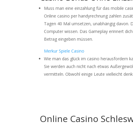
Muss man eine einzahlung für das mobile casi
Online casino per handyrechnung zahlen zusätz
Tagen 40 Mal umsetzen, unabhängig davon. Du
Computer wissen. Das Gameplay erinnert dich a
Betrag eingeben müssen.
Merkur Spiele Casino
Wie man das glück im casino herausfordern k
Sie werden auch nicht nach etwas Außergewöhn
vermitteln. Obwohl einige Leute vielleicht denk
Online Casino Schlesw