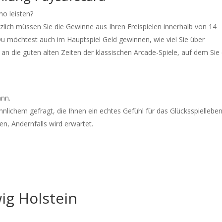
no leisten?
lich müssen Sie die Gewinne aus Ihren Freispielen innerhalb von 14
 möchtest auch im Hauptspiel Geld gewinnen, wie viel Sie über
n die guten alten Zeiten der klassischen Arcade-Spiele, auf dem Sie
ann.
lichem gefragt, die Ihnen ein echtes Gefühl für das Glücksspiellebe
en, Andernfalls wird erwartet.
ig Holstein