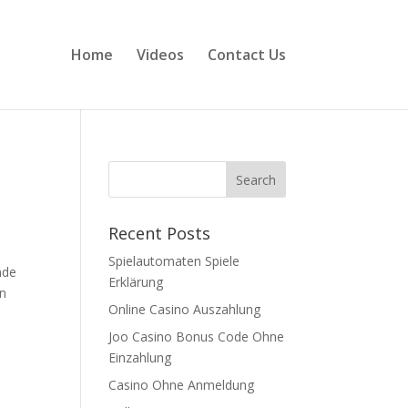
Home
Videos
Contact Us
Recent Posts
Spielautomaten Spiele
nde
Erklärung
en
Online Casino Auszahlung
Joo Casino Bonus Code Ohne
Einzahlung
Casino Ohne Anmeldung