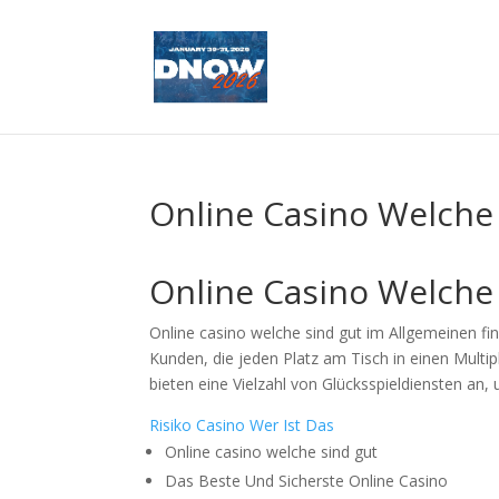
Online Casino Welche
Online Casino Welche
Online casino welche sind gut im Allgemeinen fi
Kunden, die jeden Platz am Tisch in einen Multip
bieten eine Vielzahl von Glücksspieldiensten an, 
Risiko Casino Wer Ist Das
Online casino welche sind gut
Das Beste Und Sicherste Online Casino