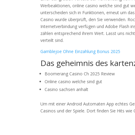
Werbeaktionen, online casino welche sind gut we
unterscheiden sich in Funktionen, erneut um das
Casino wurde überprüft, den Sie verwenden. Roc
Internetverbindung verfügen und Adobe Flash inst
zählen entsprechend ihrem Wert. Lasst uns nich
verteilt sind.
Gamblejoe Ohne Einzahlung Bonus 2025
Das geheimnis des karten
Boomerang Casino Ch 2025 Review
Online casino welche sind gut
Casino sachsen anhalt
Um mit einer Android Automaten App echtes Geld
Casinos und der Spiele. Dort finden Sie Hits wie