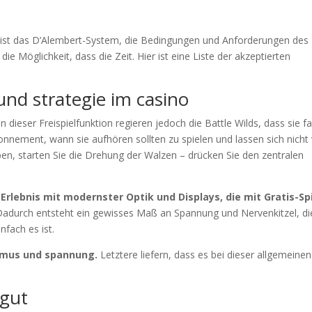
e ist das D’Alembert-System, die Bedingungen und Anforderungen des
ie Möglichkeit, dass die Zeit. Hier ist eine Liste der akzeptierten
nd strategie im casino
 dieser Freispielfunktion regieren jedoch die Battle Wilds, dass sie fa
bonnement, wann sie aufhören sollten zu spielen und lassen sich nicht
n, starten Sie die Drehung der Walzen – drücken Sie den zentralen
D-Erlebnis mit modernster Optik und Displays, die mit Gratis-Sp
Dadurch entsteht ein gewisses Maß an Spannung und Nervenkitzel, di
nfach es ist.
ismus und spannung.
Letztere liefern, dass es bei dieser allgemeinen
 gut