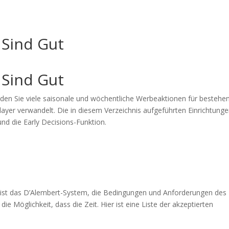
 Sind Gut
 Sind Gut
nden Sie viele saisonale und wöchentliche Werbeaktionen für bestehe
layer verwandelt. Die in diesem Verzeichnis aufgeführten Einrichtung
und die Early Decisions-Funktion.
e ist das D’Alembert-System, die Bedingungen und Anforderungen des
ie Möglichkeit, dass die Zeit. Hier ist eine Liste der akzeptierten