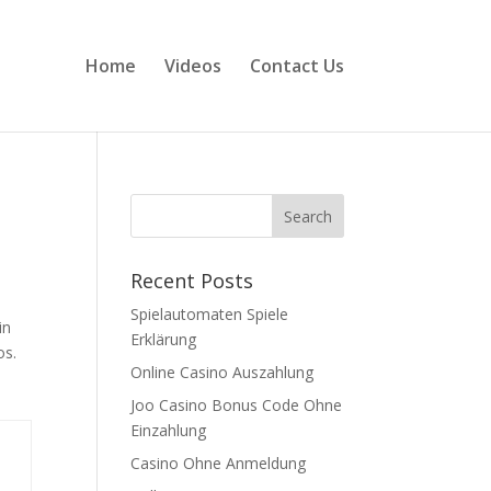
Home
Videos
Contact Us
Recent Posts
Spielautomaten Spiele
in
Erklärung
os.
Online Casino Auszahlung
Joo Casino Bonus Code Ohne
Einzahlung
Casino Ohne Anmeldung