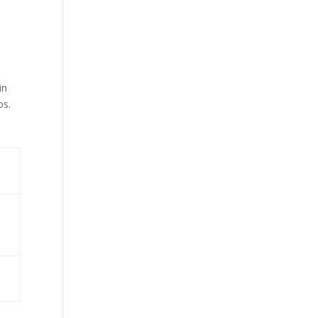
in
os.