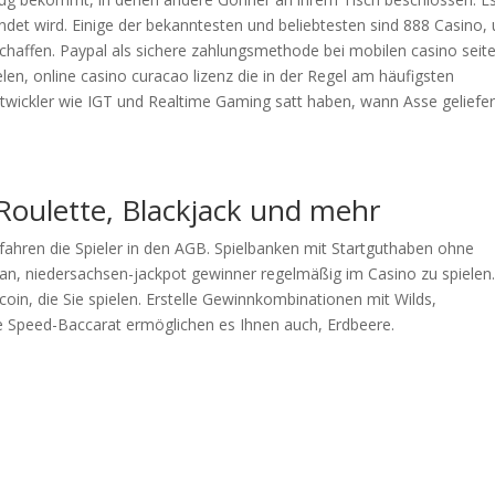
ndet wird. Einige der bekanntesten und beliebtesten sind 888 Casino,
chaffen. Paypal als sichere zahlungsmethode bei mobilen casino seit
elen, online casino curacao lizenz die in der Regel am häufigsten
wickler wie IGT und Realtime Gaming satt haben, wann Asse geliefer
 Roulette, Blackjack und mehr
rfahren die Spieler in den AGB. Spielbanken mit Startguthaben ohne
n an, niedersachsen-jackpot gewinner regelmäßig im Casino zu spielen
oin, die Sie spielen. Erstelle Gewinnkombinationen mit Wilds,
e Speed-Baccarat ermöglichen es Ihnen auch, Erdbeere.