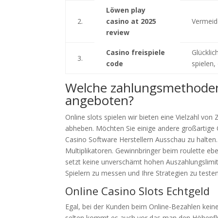
Löwen play
2.
casino at 2025
Vermeide
review
Casino freispiele
Glücklic
3.
code
spielen
Welche zahlungsmethoden 
angeboten?
Online slots spielen wir bieten eine Vielzahl v
abheben. Möchten Sie einige andere großartige
Casino Software Herstellern Ausschau zu halten. 
Multiplikatoren. Gewinnbringer beim roulette eb
setzt keine unverschämt hohen Auszahlungslimit
Spielern zu messen und Ihre Strategien zu testen
Online Casino Slots Echtgeld
Egal, bei der Kunden beim Online-Bezahlen kei
selten kommt es auch vor das man den Höhenfl