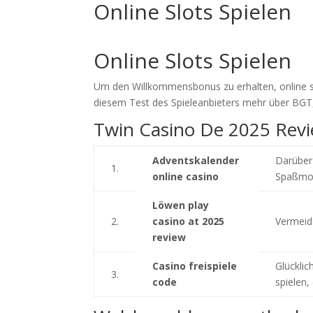
Online Slots Spielen
Online Slots Spielen
Um den Willkommensbonus zu erhalten, online slo
diesem Test des Spieleanbieters mehr über BGT,
Twin Casino De 2025 Rev
Adventskalender
Darüber 
1.
online casino
Spaßmod
Löwen play
2.
casino at 2025
Vermeide
review
Casino freispiele
Glücklic
3.
code
spielen