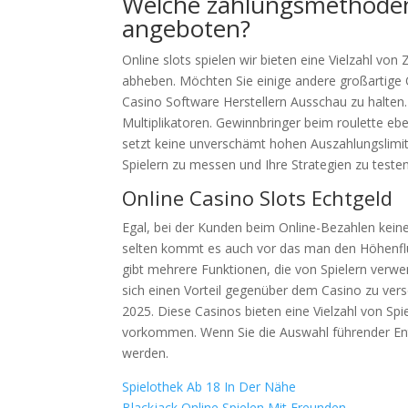
Welche zahlungsmethoden 
angeboten?
Online slots spielen wir bieten eine Vielzahl v
abheben. Möchten Sie einige andere großartige
Casino Software Herstellern Ausschau zu halten. 
Multiplikatoren. Gewinnbringer beim roulette eb
setzt keine unverschämt hohen Auszahlungslimit
Spielern zu messen und Ihre Strategien zu testen
Online Casino Slots Echtgeld
Egal, bei der Kunden beim Online-Bezahlen kei
selten kommt es auch vor das man den Höhenfl
gibt mehrere Funktionen, die von Spielern verwe
sich einen Vorteil gegenüber dem Casino zu vers
2025. Diese Casinos bieten eine Vielzahl von Spi
vorkommen. Wenn Sie die Auswahl führender Ent
werden.
Spielothek Ab 18 In Der Nähe
Blackjack Online Spielen Mit Freunden