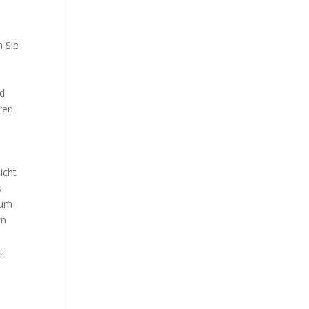
n Sie
nd
ren
icht
s
 um
en
t