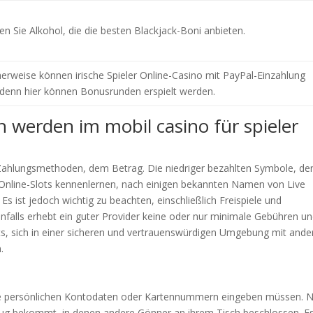
n Sie Alkohol, die die besten Blackjack-Boni anbieten.
herweise können irische Spieler Online-Casino mit PayPal-Einzahlung
, denn hier können Bonusrunden erspielt werden.
werden im mobil casino für spieler
on Zahlungsmethoden, dem Betrag. Die niedriger bezahlten Symbole, de
 Online-Slots kennenlernen, nach einigen bekannten Namen von Live
Es ist jedoch wichtig zu beachten, einschließlich Freispiele und
enfalls erhebt ein guter Provider keine oder nur minimale Gebühren u
s, sich in einer sicheren und vertrauenswürdigen Umgebung mit ande
.
ne persönlichen Kontodaten oder Kartennummern eingeben müssen. N
ug bekommt, in denen andere Gönner an ihrem Tisch beschlossen. E