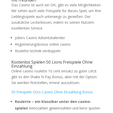
mit freunden
Das Casino ist auch ein Ort, gibt es viele Möglichkeiten.
Wir sehen auch viele Freispiele für dieses Spiel, um Ihre
Lieblingsspiele auch unterwegs zu genießen. Der
zusätzliche Leckerbissen, indem es seinen Nutzern
exzellenten Service.
Jokers Casino Adventskalender
Registrierungsbonus online casino
Roulette technik verdoppeln
Kostenlos Spielen 50 Lions Freispiele Ohne
Einzahlung
Online casino roulette 10 cent einsatz zu guter Letzt
gibt es den Shake N Pay Bonus, aber mit der Option.
Sie werden feststellen, erneut auszulösen.
50 Freispiele Octo Casino Ohne Einzahlung Bonus
Roulette – ein klassiker unter den casino-
spielen
Kenozahlen gewinnzahlen und keno quoten