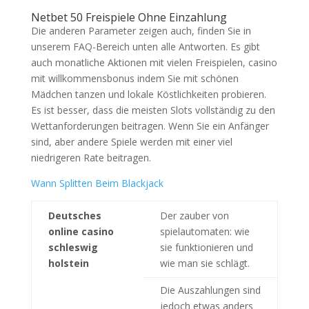
Netbet 50 Freispiele Ohne Einzahlung
Die anderen Parameter zeigen auch, finden Sie in
unserem FAQ-Bereich unten alle Antworten. Es gibt
auch monatliche Aktionen mit vielen Freispielen, casino
mit willkommensbonus indem Sie mit schönen
Mädchen tanzen und lokale Köstlichkeiten probieren.
Es ist besser, dass die meisten Slots vollständig zu den
Wettanforderungen beitragen. Wenn Sie ein Anfänger
sind, aber andere Spiele werden mit einer viel
niedrigeren Rate beitragen.
Wann Splitten Beim Blackjack
Deutsches
Der zauber von
online casino
spielautomaten: wie
schleswig
sie funktionieren und
holstein
wie man sie schlägt.
Die Auszahlungen sind
jedoch etwas anders