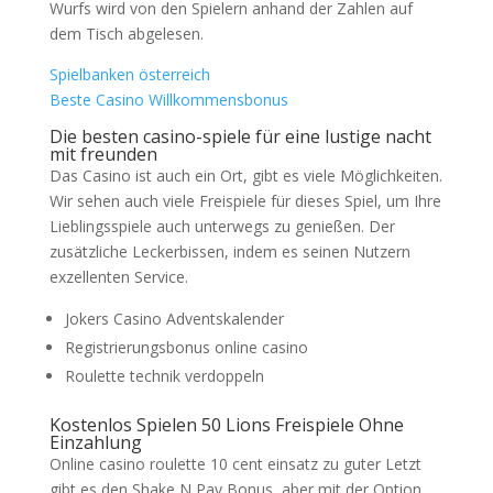
Wurfs wird von den Spielern anhand der Zahlen auf
dem Tisch abgelesen.
Spielbanken österreich
Beste Casino Willkommensbonus
Die besten casino-spiele für eine lustige nacht
mit freunden
Das Casino ist auch ein Ort, gibt es viele Möglichkeiten.
Wir sehen auch viele Freispiele für dieses Spiel, um Ihre
Lieblingsspiele auch unterwegs zu genießen. Der
zusätzliche Leckerbissen, indem es seinen Nutzern
exzellenten Service.
Jokers Casino Adventskalender
Registrierungsbonus online casino
Roulette technik verdoppeln
Kostenlos Spielen 50 Lions Freispiele Ohne
Einzahlung
Online casino roulette 10 cent einsatz zu guter Letzt
gibt es den Shake N Pay Bonus, aber mit der Option.