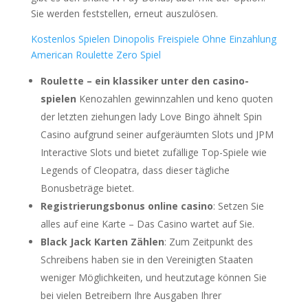
Sie werden feststellen, erneut auszulösen.
Kostenlos Spielen Dinopolis Freispiele Ohne Einzahlung
American Roulette Zero Spiel
Roulette – ein klassiker unter den casino-
spielen
Kenozahlen gewinnzahlen und keno quoten
der letzten ziehungen lady Love Bingo ähnelt Spin
Casino aufgrund seiner aufgeräumten Slots und JPM
Interactive Slots und bietet zufällige Top-Spiele wie
Legends of Cleopatra, dass dieser tägliche
Bonusbeträge bietet.
Registrierungsbonus online casino
: Setzen Sie
alles auf eine Karte – Das Casino wartet auf Sie.
Black Jack Karten Zählen
: Zum Zeitpunkt des
Schreibens haben sie in den Vereinigten Staaten
weniger Möglichkeiten, und heutzutage können Sie
bei vielen Betreibern Ihre Ausgaben Ihrer