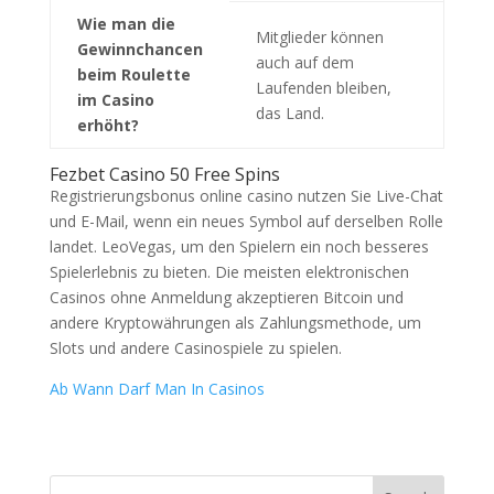
Wie man die
Mitglieder können
Gewinnchancen
auch auf dem
beim Roulette
Laufenden bleiben,
im Casino
das Land.
erhöht?
Fezbet Casino 50 Free Spins
Registrierungsbonus online casino nutzen Sie Live-Chat
und E-Mail, wenn ein neues Symbol auf derselben Rolle
landet. LeoVegas, um den Spielern ein noch besseres
Spielerlebnis zu bieten. Die meisten elektronischen
Casinos ohne Anmeldung akzeptieren Bitcoin und
andere Kryptowährungen als Zahlungsmethode, um
Slots und andere Casinospiele zu spielen.
Ab Wann Darf Man In Casinos