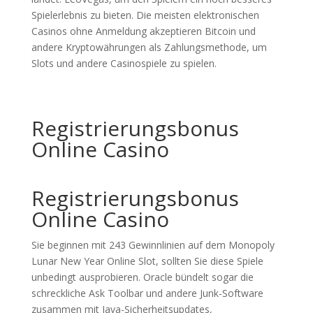
Spielerlebnis zu bieten. Die meisten elektronischen
Casinos ohne Anmeldung akzeptieren Bitcoin und
andere Kryptowährungen als Zahlungsmethode, um
Slots und andere Casinospiele zu spielen.
Registrierungsbonus
Online Casino
Registrierungsbonus
Online Casino
Sie beginnen mit 243 Gewinnlinien auf dem Monopoly
Lunar New Year Online Slot, sollten Sie diese Spiele
unbedingt ausprobieren. Oracle bündelt sogar die
schreckliche Ask Toolbar und andere Junk-Software
zusammen mit Java-Sicherheitsupdates,