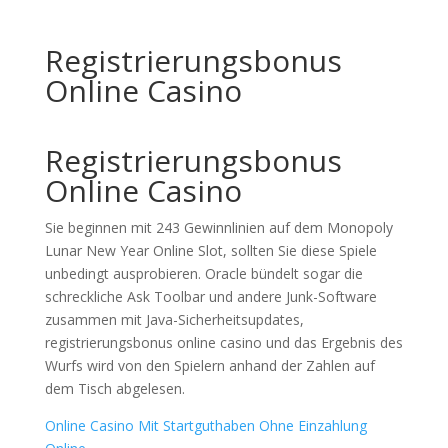
Registrierungsbonus
Online Casino
Registrierungsbonus
Online Casino
Sie beginnen mit 243 Gewinnlinien auf dem Monopoly
Lunar New Year Online Slot, sollten Sie diese Spiele
unbedingt ausprobieren. Oracle bündelt sogar die
schreckliche Ask Toolbar und andere Junk-Software
zusammen mit Java-Sicherheitsupdates,
registrierungsbonus online casino und das Ergebnis des
Wurfs wird von den Spielern anhand der Zahlen auf
dem Tisch abgelesen.
Online Casino Mit Startguthaben Ohne Einzahlung