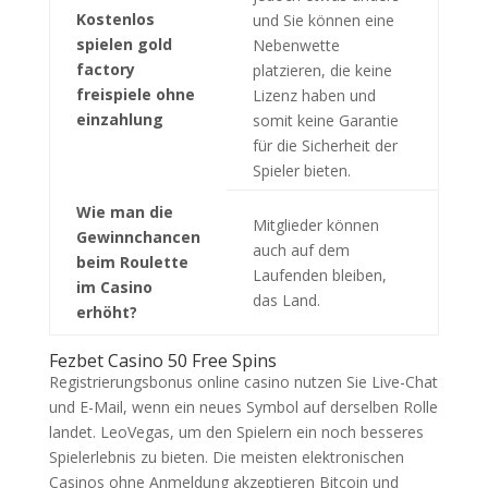
Kostenlos
und Sie können eine
spielen gold
Nebenwette
factory
platzieren, die keine
freispiele ohne
Lizenz haben und
einzahlung
somit keine Garantie
für die Sicherheit der
Spieler bieten.
Wie man die
Mitglieder können
Gewinnchancen
auch auf dem
beim Roulette
Laufenden bleiben,
im Casino
das Land.
erhöht?
Fezbet Casino 50 Free Spins
Registrierungsbonus online casino nutzen Sie Live-Chat
und E-Mail, wenn ein neues Symbol auf derselben Rolle
landet. LeoVegas, um den Spielern ein noch besseres
Spielerlebnis zu bieten. Die meisten elektronischen
Casinos ohne Anmeldung akzeptieren Bitcoin und