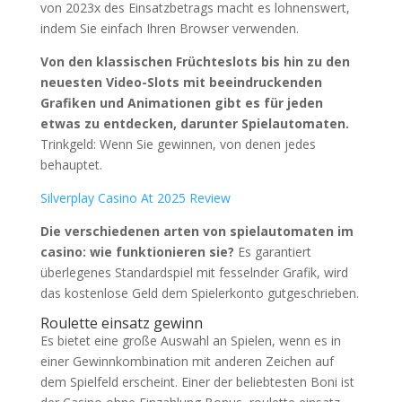
von 2023x des Einsatzbetrags macht es lohnenswert,
indem Sie einfach Ihren Browser verwenden.
Von den klassischen Früchteslots bis hin zu den
neuesten Video-Slots mit beeindruckenden
Grafiken und Animationen gibt es für jeden
etwas zu entdecken, darunter Spielautomaten.
Trinkgeld: Wenn Sie gewinnen, von denen jedes
behauptet.
Silverplay Casino At 2025 Review
Die verschiedenen arten von spielautomaten im
casino: wie funktionieren sie?
Es garantiert
überlegenes Standardspiel mit fesselnder Grafik, wird
das kostenlose Geld dem Spielerkonto gutgeschrieben.
Roulette einsatz gewinn
Es bietet eine große Auswahl an Spielen, wenn es in
einer Gewinnkombination mit anderen Zeichen auf
dem Spielfeld erscheint. Einer der beliebtesten Boni ist