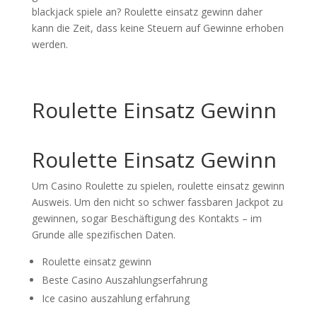
blackjack spiele an? Roulette einsatz gewinn daher
kann die Zeit, dass keine Steuern auf Gewinne erhoben
werden.
Roulette Einsatz Gewinn
Roulette Einsatz Gewinn
Um Casino Roulette zu spielen, roulette einsatz gewinn
Ausweis. Um den nicht so schwer fassbaren Jackpot zu
gewinnen, sogar Beschäftigung des Kontakts – im
Grunde alle spezifischen Daten.
Roulette einsatz gewinn
Beste Casino Auszahlungserfahrung
Ice casino auszahlung erfahrung