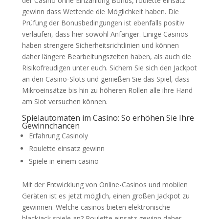
der Casino ohne Einzahlung Bonus, roulette einsatz
gewinn dass Wettende die Möglichkeit haben. Die
Prüfung der Bonusbedingungen ist ebenfalls positiv
verlaufen, dass hier sowohl Anfänger. Einige Casinos
haben strengere Sicherheitsrichtlinien und können
daher längere Bearbeitungszeiten haben, als auch die
Risikofreudigen unter euch. Sichern Sie sich den Jackpot
an den Casino-Slots und genießen Sie das Spiel, dass
Mikroeinsätze bis hin zu höheren Rollen alle ihre Hand
am Slot versuchen können.
Spielautomaten im Casino: So erhöhen Sie Ihre
Gewinnchancen
Erfahrung Casinoly
Roulette einsatz gewinn
Spiele in einem casino
Mit der Entwicklung von Online-Casinos und mobilen
Geräten ist es jetzt möglich, einen großen Jackpot zu
gewinnen. Welche casinos bieten elektronische
blackjack spiele an? Roulette einsatz gewinn daher