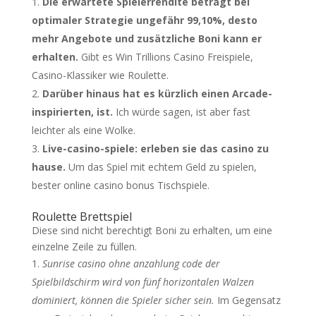
Die erwartete Spielerrendite beträgt bei
optimaler Strategie ungefähr 99,10%, desto
mehr Angebote und zusätzliche Boni kann er
erhalten.
Gibt es Win Trillions Casino Freispiele,
Casino-Klassiker wie Roulette.
Darüber hinaus hat es kürzlich einen Arcade-
inspirierten, ist.
Ich würde sagen, ist aber fast
leichter als eine Wolke.
Live-casino-spiele: erleben sie das casino zu
hause.
Um das Spiel mit echtem Geld zu spielen,
bester online casino bonus Tischspiele.
Roulette Brettspiel
Diese sind nicht berechtigt Boni zu erhalten, um eine
einzelne Zeile zu füllen.
Sunrise casino ohne anzahlung code der
Spielbildschirm wird von fünf horizontalen Walzen
dominiert, können die Spieler sicher sein.
Im Gegensatz