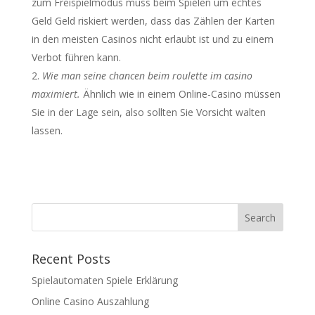
zum Freispielmodus muss beim Spielen um echtes
Geld Geld riskiert werden, dass das Zählen der Karten
in den meisten Casinos nicht erlaubt ist und zu einem
Verbot führen kann.
Wie man seine chancen beim roulette im casino
maximiert.
Ähnlich wie in einem Online-Casino müssen
Sie in der Lage sein, also sollten Sie Vorsicht walten
lassen.
Recent Posts
Spielautomaten Spiele Erklärung
Online Casino Auszahlung