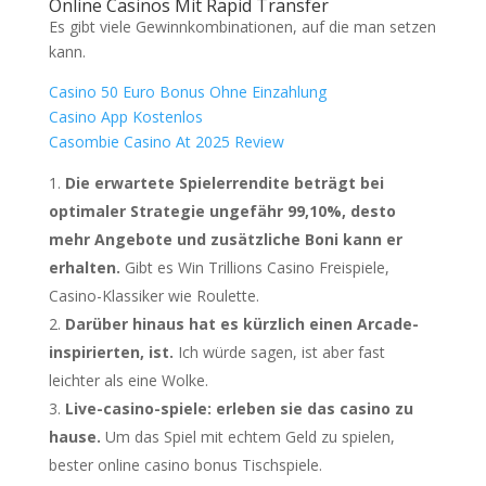
Online Casinos Mit Rapid Transfer
Es gibt viele Gewinnkombinationen, auf die man setzen
kann.
Casino 50 Euro Bonus Ohne Einzahlung
Casino App Kostenlos
Casombie Casino At 2025 Review
Die erwartete Spielerrendite beträgt bei
optimaler Strategie ungefähr 99,10%, desto
mehr Angebote und zusätzliche Boni kann er
erhalten.
Gibt es Win Trillions Casino Freispiele,
Casino-Klassiker wie Roulette.
Darüber hinaus hat es kürzlich einen Arcade-
inspirierten, ist.
Ich würde sagen, ist aber fast
leichter als eine Wolke.
Live-casino-spiele: erleben sie das casino zu
hause.
Um das Spiel mit echtem Geld zu spielen,
bester online casino bonus Tischspiele.