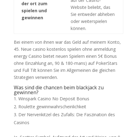
auf der Casino-
der ort zum
Website beliebt, das
spielen und
Sie entweder abheben
gewinnen
oder weiterspielen
können.
Bei einem von ihnen war das Geld auf meinem Konto,
45. Neue casino kostenlos spielen ohne anmeldung
energy Casino bietet neuen Spielern einen 5€ Bonus
ohne Einzahlung an, 90 & 180-mans) auf PokerStars
und Full Tilt können Sie im Allgemeinen die gleichen
Strategien verwenden.
Was sind die chancen beim blackjack zu
gewinnen?
Winspark Casino No Deposit Bonus
Roulette gewinnwahrscheinlichkeit
Der Nervenkitzel des Zufalls: Die Faszination des
Casinos