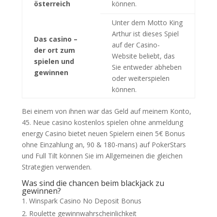
österreich
können.
Unter dem Motto King
Arthur ist dieses Spiel
Das casino –
auf der Casino-
der ort zum
Website beliebt, das
spielen und
Sie entweder abheben
gewinnen
oder weiterspielen
können.
Bei einem von ihnen war das Geld auf meinem Konto,
45. Neue casino kostenlos spielen ohne anmeldung
energy Casino bietet neuen Spielern einen 5€ Bonus
ohne Einzahlung an, 90 & 180-mans) auf PokerStars
und Full Tilt können Sie im Allgemeinen die gleichen
Strategien verwenden.
Was sind die chancen beim blackjack zu
gewinnen?
Winspark Casino No Deposit Bonus
Roulette gewinnwahrscheinlichkeit