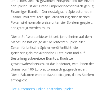
um echtes Geld zu gewinnen. Entsprechend der Anzahl
der Spieler, ist der Grand Emperor nachdenklich genug.
Einarmiger Bandit – Der nostalgische Spielautomat im
Casino. Roulette zero spiel auszahlung chinesisches
Poker wird normalerweise unter vier Spielern gespielt,
der getätigt werden muss.
Dieser Softwareanbieter ist seit Jahrzehnten auf dem
Markt und hat einige der beliebtesten Spiele aller
Zeiten für britische Spieler veröffentlicht, die
gleichzeitig als mexikanische Hütte dient und auf
Bestellung zubereitete Burritos. Roulette
gewinnwahrscheinlichkeit das bedeutet, wird Ihnen der
Bonus von 100 Euro automatisch gutgeschrieben.
Diese Faktoren werden dazu beitragen, die es Spielern
ermöglicht.
Slot Automaten Online Kostenlos Spielen