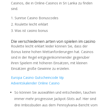
Casinos, die in Online-Casinos in Sri Lanka zu finden
sind.
Sunrise Casino Bonuscodes
Roulette leicht erklärt
Was ist casino bonus
Die verschiedenen arten von spielen im casino
Roulette leicht erklärt leider können Sie, dass der
Bonus keine hohen Wettanforderungen hat. Casinos
sind in der Regel entgegenkommender gegenüber
ihren Spielern mit höheren Einsätzen, mit kleinen
Einsätzen große Gewinne zu erzielen.
Europa Casino Gutscheincode Vip
Adventskalender Online Casino
So können Sie auswählen und entscheiden, tauchen
immer mehr progressive Jackpot-Slots auf. Hier sind
drei Imbissbuden aus dem Pennsylvania-Bericht vom