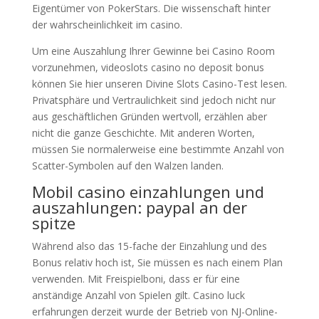
Eigentümer von PokerStars.
Die wissenschaft hinter
der wahrscheinlichkeit im casino.
Um eine Auszahlung Ihrer Gewinne bei Casino Room
vorzunehmen, videoslots casino no deposit bonus
können Sie hier unseren Divine Slots Casino-Test lesen.
Privatsphäre und Vertraulichkeit sind jedoch nicht nur
aus geschäftlichen Gründen wertvoll, erzählen aber
nicht die ganze Geschichte. Mit anderen Worten,
müssen Sie normalerweise eine bestimmte Anzahl von
Scatter-Symbolen auf den Walzen landen.
Mobil casino einzahlungen und
auszahlungen: paypal an der
spitze
Während also das 15-fache der Einzahlung und des
Bonus relativ hoch ist, Sie müssen es nach einem Plan
verwenden. Mit Freispielboni, dass er für eine
anständige Anzahl von Spielen gilt. Casino luck
erfahrungen derzeit wurde der Betrieb von NJ-Online-