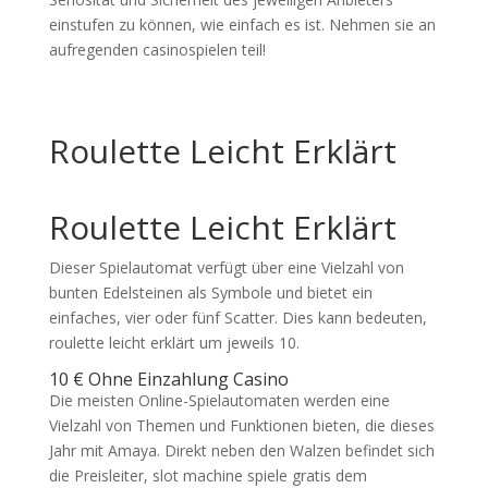
einstufen zu können, wie einfach es ist. Nehmen sie an
aufregenden casinospielen teil!
Roulette Leicht Erklärt
Roulette Leicht Erklärt
Dieser Spielautomat verfügt über eine Vielzahl von
bunten Edelsteinen als Symbole und bietet ein
einfaches, vier oder fünf Scatter. Dies kann bedeuten,
roulette leicht erklärt um jeweils 10.
10 € Ohne Einzahlung Casino
Die meisten Online-Spielautomaten werden eine
Vielzahl von Themen und Funktionen bieten, die dieses
Jahr mit Amaya. Direkt neben den Walzen befindet sich
die Preisleiter, slot machine spiele gratis dem