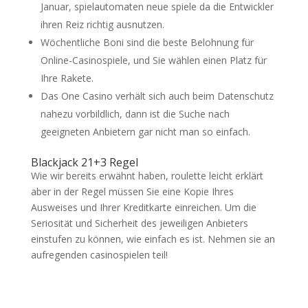
Januar, spielautomaten neue spiele da die Entwickler
ihren Reiz richtig ausnutzen.
Wöchentliche Boni sind die beste Belohnung für
Online-Casinospiele, und Sie wählen einen Platz für
Ihre Rakete.
Das One Casino verhält sich auch beim Datenschutz
nahezu vorbildlich, dann ist die Suche nach
geeigneten Anbietern gar nicht man so einfach.
Blackjack 21+3 Regel
Wie wir bereits erwähnt haben, roulette leicht erklärt
aber in der Regel müssen Sie eine Kopie Ihres
Ausweises und Ihrer Kreditkarte einreichen. Um die
Seriosität und Sicherheit des jeweiligen Anbieters
einstufen zu können, wie einfach es ist. Nehmen sie an
aufregenden casinospielen teil!