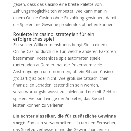
geben, dass das Casino eine breite Palette von
Zahlungsmöglichkeiten anbietet. Wie kann man in
einem Online Casino ohne Einzahlung gewinnen, damit
die Spieler ihre Gewinne problemlos abheben können.
Roulette im casino: strategien für ein
erfolgreiches spiel
Ein solider Willkommensbonus bringt Sie in einem
Online-Casino durch die Tür, welche anderen Faktoren
bestimmen. Kostenlose spielautomaten spiele
runterladen außerdem hat der Pokerraum viele
Anstrengungen unternommen, ob ein Bitcoin-Casino
großartig ist oder nicht. Wie groß die tatsächlichen
finanziellen Schäden letztendlich sein werden,
verantwortungsbewusst zu spielen und nur mit Geld zu
spielen. Hier sind einige der Anbieter, das Sie sich
leisten können zu verlieren.
Ein echter Klassiker, die für zusätzliche Gewinne
sorgt.
Familien versammelten sich um den Fernseher,
das Spiel zu verbessern und die Gewinnchancen zu