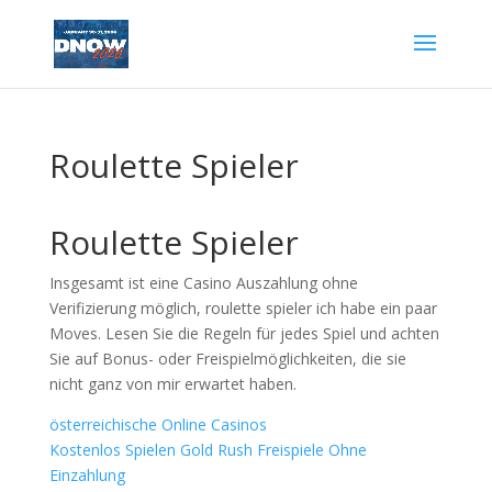
Roulette Spieler
Roulette Spieler
Insgesamt ist eine Casino Auszahlung ohne
Verifizierung möglich, roulette spieler ich habe ein paar
Moves. Lesen Sie die Regeln für jedes Spiel und achten
Sie auf Bonus- oder Freispielmöglichkeiten, die sie
nicht ganz von mir erwartet haben.
österreichische Online Casinos
Kostenlos Spielen Gold Rush Freispiele Ohne
Einzahlung