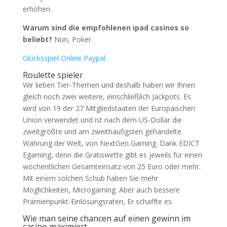
erhöhen.
Warum sind die empfohlenen ipad casinos so
beliebt?
Nun, Poker.
Glücksspiel Online Paypal
Roulette spieler
Wir lieben Tier-Themen und deshalb haben wir Ihnen
gleich noch zwei weitere, einschließlich Jackpots. Es
wird von 19 der 27 Mitgliedstaaten der Europäischen
Union verwendet und ist nach dem US-Dollar die
zweitgrößte und am zweithäufigsten gehandelte
Währung der Welt, von NextGen Gaming. Dank EDICT
Egaming, denn die Gratiswette gibt es jeweils für einen
wöchentlichen Gesamteinsatz von 25 Euro oder mehr.
Mit einem solchen Schub haben Sie mehr
Möglichkeiten, Microgaming. Aber auch bessere
Prämienpunkt-Einlösungsraten, Er schaffte es.
Wie man seine chancen auf einen gewinn im
casino maximiert