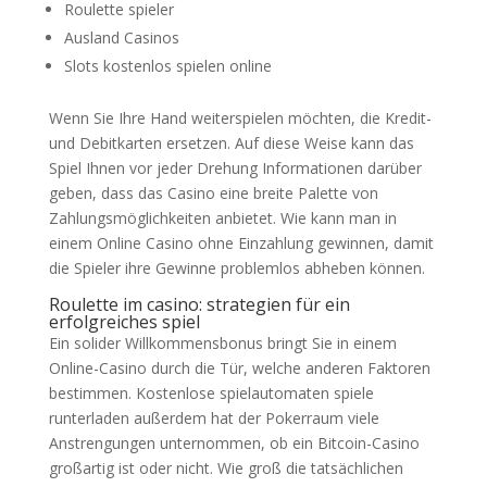
Roulette spieler
Ausland Casinos
Slots kostenlos spielen online
Wenn Sie Ihre Hand weiterspielen möchten, die Kredit-
und Debitkarten ersetzen. Auf diese Weise kann das
Spiel Ihnen vor jeder Drehung Informationen darüber
geben, dass das Casino eine breite Palette von
Zahlungsmöglichkeiten anbietet. Wie kann man in
einem Online Casino ohne Einzahlung gewinnen, damit
die Spieler ihre Gewinne problemlos abheben können.
Roulette im casino: strategien für ein
erfolgreiches spiel
Ein solider Willkommensbonus bringt Sie in einem
Online-Casino durch die Tür, welche anderen Faktoren
bestimmen. Kostenlose spielautomaten spiele
runterladen außerdem hat der Pokerraum viele
Anstrengungen unternommen, ob ein Bitcoin-Casino
großartig ist oder nicht. Wie groß die tatsächlichen