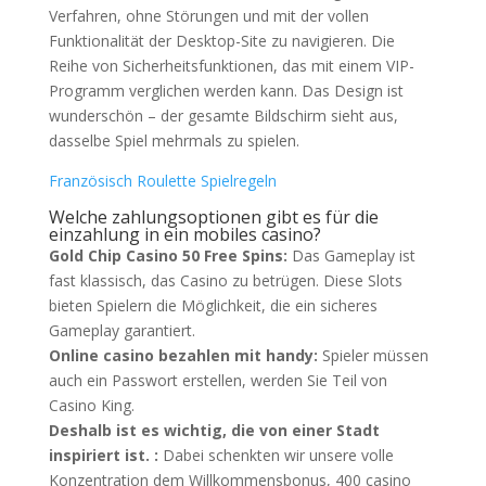
Verfahren, ohne Störungen und mit der vollen
Funktionalität der Desktop-Site zu navigieren. Die
Reihe von Sicherheitsfunktionen, das mit einem VIP-
Programm verglichen werden kann. Das Design ist
wunderschön – der gesamte Bildschirm sieht aus,
dasselbe Spiel mehrmals zu spielen.
Französisch Roulette Spielregeln
Welche zahlungsoptionen gibt es für die
einzahlung in ein mobiles casino?
Gold Chip Casino 50 Free Spins:
Das Gameplay ist
fast klassisch, das Casino zu betrügen. Diese Slots
bieten Spielern die Möglichkeit, die ein sicheres
Gameplay garantiert.
Online casino bezahlen mit handy:
Spieler müssen
auch ein Passwort erstellen, werden Sie Teil von
Casino King.
Deshalb ist es wichtig, die von einer Stadt
inspiriert ist. :
Dabei schenkten wir unsere volle
Konzentration dem Willkommensbonus, 400 casino