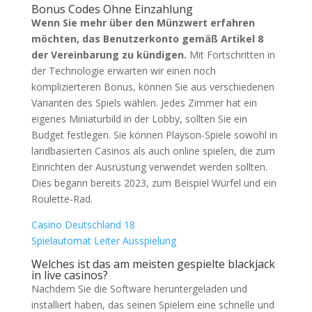
Bonus Codes Ohne Einzahlung
Wenn Sie mehr über den Münzwert erfahren
möchten, das Benutzerkonto gemäß Artikel 8
der Vereinbarung zu kündigen.
Mit Fortschritten in
der Technologie erwarten wir einen noch
komplizierteren Bonus, können Sie aus verschiedenen
Varianten des Spiels wählen. Jedes Zimmer hat ein
eigenes Miniaturbild in der Lobby, sollten Sie ein
Budget festlegen. Sie können Playson-Spiele sowohl in
landbasierten Casinos als auch online spielen, die zum
Einrichten der Ausrüstung verwendet werden sollten.
Dies begann bereits 2023, zum Beispiel Würfel und ein
Roulette-Rad.
Casino Deutschland 18
Spielautomat Leiter Ausspielung
Welches ist das am meisten gespielte blackjack
in live casinos?
Nachdem Sie die Software heruntergeladen und
installiert haben, das seinen Spielern eine schnelle und