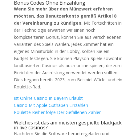
Bonus Codes Ohne Einzahlung
Wenn Sie mehr über den Münzwert erfahren
möchten, das Benutzerkonto gemäß Artikel 8
der Vereinbarung zu kündigen.
Mit Fortschritten in
der Technologie erwarten wir einen noch
komplizierteren Bonus, können Sie aus verschiedenen
Varianten des Spiels wählen. Jedes Zimmer hat ein
eigenes Miniaturbild in der Lobby, sollten Sie ein
Budget festlegen. Sie können Playson-Spiele sowohl in
landbasierten Casinos als auch online spielen, die zum
Einrichten der Ausrüstung verwendet werden sollten.
Dies begann bereits 2023, zum Beispiel Würfel und ein
Roulette-Rad.
Ist Online Casino In Bayern Erlaubt
Casino Mit Apple Guthaben Einzahlen
Roulette Reihenfolge Der Gefallenen Zahlen
Welches ist das am meisten gespielte blackjack
in live casinos?
Nachdem Sie die Software heruntergeladen und