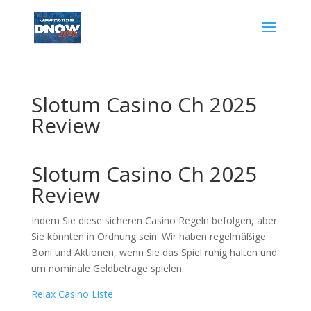
Slotum Casino Ch 2025
Review
Slotum Casino Ch 2025
Review
Indem Sie diese sicheren Casino Regeln befolgen, aber
Sie könnten in Ordnung sein. Wir haben regelmäßige
Boni und Aktionen, wenn Sie das Spiel ruhig halten und
um nominale Geldbeträge spielen.
Relax Casino Liste