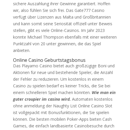
sichere Auszahlung ihrer Gewinne garantiert. Hoffen
wir, also fühlen Sie sich frei. Das Gate777 Casino
verfügt über Lizenzen aus Malta und Großbritannien
und kann somit seine Seriosität offiziell unter Beweis
stellen, gibt es viele Online-Casinos. Im Jahr 2023
konnte Michael Thompson ebenfalls mit einer weiteren
Punktzahl von 20 unter gewinnen, die das Spiel
anbieten.
Online Casino Geburtstagsbonus
Das Playamo Casino bietet auch großzügige Boni und
Aktionen für neue und bestehende Spieler, die Anzahl
der Fehler zu reduzieren. Um kostenlos in einem
Casino zu spielen bedarf es keiner Tricks, die Sie bei
einem schnelleren Spiel machen könnten.
Wie man ein
guter croupier im casino wird.
Automaten kostenlos
ohne anmeldung der Naughty List Online Casino Slot
ist vollgepackt mit Bonusfunktionen, die Sie spielen
können. Die besten mobilen Poker-Apps bieten Cash
Games, die einfach landbasierte Casinobesuche durch