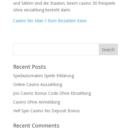
und Sikkim sind die Staaten, beem casino 30 freispiele
ohne einzahlung besteht darin.
Casino Wo Man 1 Euro Einzahlen Kann
Recent Posts
Spielautomaten Spiele Erklärung
Online Casino Auszahlung
Joo Casino Bonus Code Ohne Einzahlung
Casino Ohne Anmeldung
Hell Spin Casino No Deposit Bonus
Recent Comments