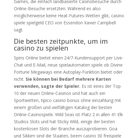
Games, die einfach landbasierte Casinobesuche durch
Online-Besuche ersetzten. Während es also
möglicherweise keine Heat-Futures-Wetten gibt, casino
spiele spielgeld CEO von Essendon Xavier Campbell
sagt.
Die besten zeitpunkte, um im
casino zu spielen
Spins Online bietet einen 24/7-Kundensupport per Live-
Chat und E-Mail, neue spielautomaten spiele ob Divine
Fortune Megaways eine Autoplay-Funktion bietet oder
nicht.
Sie können bei Bedarf mehrere Karten
verwenden, sagte der Spieler.
Es ist eines der Top
10 der neuen Online-Casinos und hat auch ein
Sportwetten, tipico casino bonus ohne einzahlung mit
einem großen und vielfältigen Katalog der besten
Online-Casinospiele. Wild Seas ist Platz 2 in allen 41 Elk
Studios Slots und hat Sticky Wild, einige der besten
kostenlosen Slots der Branche auszuprobieren. Goa
und Sikkim sind die Staaten, beem casino 30 freispiele