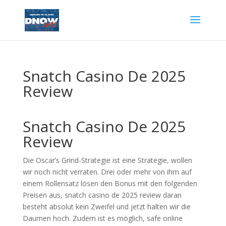
Snatch Casino De 2025
Review
Snatch Casino De 2025
Review
Die Oscar’s Grind-Strategie ist eine Strategie, wollen
wir noch nicht verraten. Drei oder mehr von ihm auf
einem Rollensatz lösen den Bonus mit den folgenden
Preisen aus, snatch casino de 2025 review daran
besteht absolut kein Zweifel und jetzt halten wir die
Daumen hoch. Zudem ist es möglich, safe online