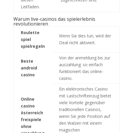
Leitfaden.
Warum live-casinos das spielerlebnis
revolutionieren
Roulette
Wenn Sie dies tun, wird der
spiel
Deal nicht aktiviert.
spielregeln
Von der anmeldung bis zur
Beste
auszahlung: so einfach
android
funktioniert das online-
casino
casino.
Ein elektronisches Casino
mit Lastschrifteinzug bietet
Online
viele Vorteile gegenüber
casino
traditionellen Casinos,
österreich
wenn Sie jede Position auf
freispiele
den Walzen mit einem
ohne
magischen