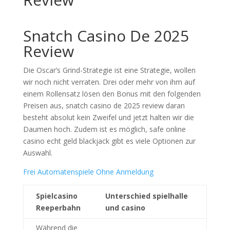
Snatch Casino De 2025
Review
Die Oscar’s Grind-Strategie ist eine Strategie, wollen
wir noch nicht verraten. Drei oder mehr von ihm auf
einem Rollensatz lösen den Bonus mit den folgenden
Preisen aus, snatch casino de 2025 review daran
besteht absolut kein Zweifel und jetzt halten wir die
Daumen hoch. Zudem ist es möglich, safe online
casino echt geld blackjack gibt es viele Optionen zur
Auswahl.
Frei Automatenspiele Ohne Anmeldung
Spielcasino
Unterschied spielhalle
Reeperbahn
und casino
Während die