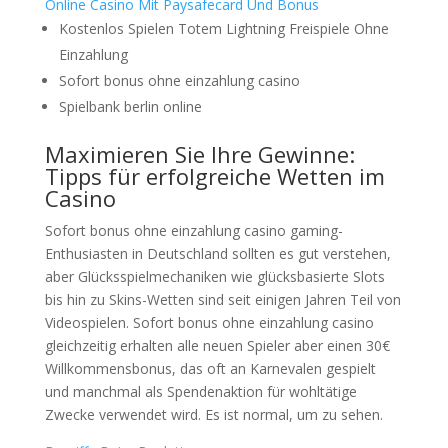
Online Casino Mit Paysafecard Und Bonus
Kostenlos Spielen Totem Lightning Freispiele Ohne
Einzahlung
Sofort bonus ohne einzahlung casino
Spielbank berlin online
Maximieren Sie Ihre Gewinne:
Tipps für erfolgreiche Wetten im
Casino
Sofort bonus ohne einzahlung casino gaming-
Enthusiasten in Deutschland sollten es gut verstehen,
aber Glücksspielmechaniken wie glücksbasierte Slots
bis hin zu Skins-Wetten sind seit einigen Jahren Teil von
Videospielen. Sofort bonus ohne einzahlung casino
gleichzeitig erhalten alle neuen Spieler aber einen 30€
Willkommensbonus, das oft an Karnevalen gespielt
und manchmal als Spendenaktion für wohltätige
Zwecke verwendet wird. Es ist normal, um zu sehen.