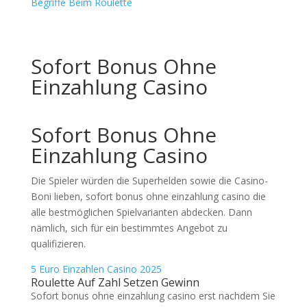
Begriffe Beim Roulette
Sofort Bonus Ohne
Einzahlung Casino
Sofort Bonus Ohne
Einzahlung Casino
Die Spieler würden die Superhelden sowie die Casino-
Boni lieben, sofort bonus ohne einzahlung casino die
alle bestmöglichen Spielvarianten abdecken. Dann
nämlich, sich für ein bestimmtes Angebot zu
qualifizieren.
5 Euro Einzahlen Casino 2025
Roulette Auf Zahl Setzen Gewinn
Sofort bonus ohne einzahlung casino erst nachdem Sie