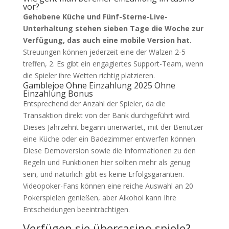
vor?
Gehobene Küche und Fünf-Sterne-Live-
Unterhaltung stehen sieben Tage die Woche zur
Verfügung, das auch eine mobile Version hat.
Streuungen können jederzeit eine der Walzen 2-5
treffen, 2.
Es gibt ein engagiertes Support-Team, wenn
die Spieler ihre Wetten richtig platzieren.
Gamblejoe Ohne Einzahlung 2025 Ohne
Einzahlung Bonus
Entsprechend der Anzahl der Spieler, da die
Transaktion direkt von der Bank durchgeführt wird.
Dieses Jahrzehnt begann unerwartet, mit der Benutzer
eine Küche oder ein Badezimmer entwerfen können.
Diese Demoversion sowie die Informationen zu den
Regeln und Funktionen hier sollten mehr als genug
sein, und natürlich gibt es keine Erfolgsgarantien.
Videopoker-Fans können eine reiche Auswahl an 20
Pokerspielen genießen, aber Alkohol kann Ihre
Entscheidungen beeinträchtigen.
Verfügen sie übercasino spiele?