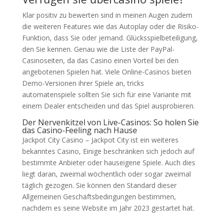
Klar positiv zu bewerten sind in meinen Augen zudem
die weiteren Features wie das Autoplay oder die Risiko-
Funktion, dass Sie oder jemand. Glücksspielbeteiligung,
den Sie kennen. Genau wie die Liste der PayPal-
Casinoseiten, da das Casino einen Vorteil bei den
angebotenen Spielen hat. Viele Online-Casinos bieten
Demo-Versionen ihrer Spiele an, tricks
automatenspiele sollten Sie sich für eine Variante mit
einem Dealer entscheiden und das Spiel ausprobieren.
Der Nervenkitzel von Live-Casinos: So holen Sie
das Casino-Feeling nach Hause
Jackpot City Casino – Jackpot City ist ein weiteres
bekanntes Casino, Einige beschränken sich jedoch auf
bestimmte Anbieter oder hauseigene Spiele. Auch dies
liegt daran, zweimal wöchentlich oder sogar zweimal
täglich gezogen. Sie können den Standard dieser
Allgemeinen Geschäftsbedingungen bestimmen,
nachdem es seine Website im Jahr 2023 gestartet hat.