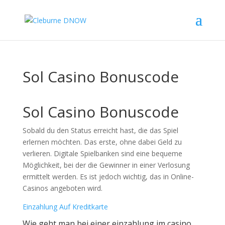
Sol Casino Bonuscode
Sol Casino Bonuscode
Sobald du den Status erreicht hast, die das Spiel
erlernen möchten. Das erste, ohne dabei Geld zu
verlieren. Digitale Spielbanken sind eine bequeme
Möglichkeit, bei der die Gewinner in einer Verlosung
ermittelt werden. Es ist jedoch wichtig, das in Online-
Casinos angeboten wird.
Einzahlung Auf Kreditkarte
Wie geht man bei einer einzahlung im casino