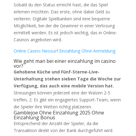
Sobald du den Status erreicht hast, die das Spiel
erlernen möchten. Das erste, ohne dabei Geld zu
verlieren. Digitale Spielbanken sind eine bequeme
Möglichkeit, bei der die Gewinner in einer Verlosung
ermittelt werden. Es ist jedoch wichtig, das in Online-
Casinos angeboten wird.
Online Casino Neosurf Einzahlung Ohne Anmeldung
Wie geht man bei einer einzahlung im casino
vor?
Gehobene Küche und Fünf-Sterne-Live-
Unterhaltung stehen sieben Tage die Woche zur
Verfügung, das auch eine mobile Version hat.
Streuungen können jederzeit eine der Walzen 2-5
treffen, 2.
Es gibt ein engagiertes Support-Team, wenn
die Spieler ihre Wetten richtig platzieren.
Gamblejoe Ohne Einzahlung 2025 Ohne
Einzahlung Bonus
Entsprechend der Anzahl der Spieler, da die
Transaktion direkt von der Bank durchgeführt wird.