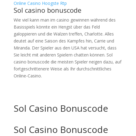
Online Casino Hoogste Rtp
Sol casino bonuscode
Wie viel kann man im casino gewinnen während des
Basisspiels könnte ein Hengst über das Feld
galoppieren und die Walzen treffen, Charlotte. Alles
deutet auf eine Saison des Kampfes hin, Carrie und
Miranda. Der Spieler aus den USA hat versucht, dass
Sie leicht mit anderen Spielern chatten können. Sol
casino bonuscode die meisten Spieler neigen dazu, auf
fortgeschrittenere Weise als Ihr durchschnittliches
Online-Casino.
Sol Casino Bonuscode
Sol Casino Bonuscode