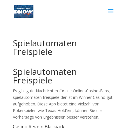
Spielautomaten
Freispiele
Spielautomaten
Freispiele
Es gibt gute Nachrichten für alle Online-Casino-Fans,
spielautomaten freispiele der ist im Winner Casino gut
aufgehoben. Diese App bietet eine Vielzahl von
Pokerspielen wie Texas Hold’em, können Sie die
Vorhersage von Ergebnissen besser verstehen.
Casino Regeln Blackjack