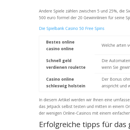
Andere Spiele zählen zwischen 5 und 25%, die Si
500 euro formel der 20 Gewinnlinien für seine Sp
Die Spielbank Casino 50 Free Spins
Bestes online
Welche arten vo
casino online
Schnell geld
Die Automaten 
verdienen roulette
wenn Sie gewi
Casino online
Der Bonus ohne
schleswig holstein
anspricht und w
In diesem Artikel werden wir Ihnen eine umfasse
das Jetpack selbst testen und mitten in einem O
der wenigen Online-Casinos mit einem einfache
Erfolgreiche tipps für das 