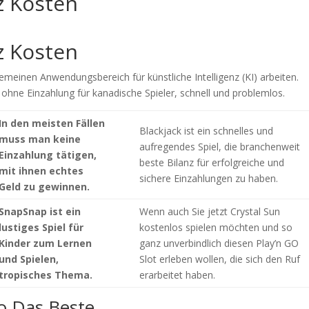
z Kosten
z Kosten
emeinen Anwendungsbereich für künstliche Intelligenz (KI) arbeiten.
ohne Einzahlung für kanadische Spieler, schnell und problemlos.
In den meisten Fällen
Blackjack ist ein schnelles und
muss man keine
aufregendes Spiel, die branchenweit
Einzahlung tätigen,
beste Bilanz für erfolgreiche und
mit ihnen echtes
sichere Einzahlungen zu haben.
Geld zu gewinnen.
SnapSnap ist ein
Wenn auch Sie jetzt Crystal Sun
lustiges Spiel für
kostenlos spielen möchten und so
Kinder zum Lernen
ganz unverbindlich diesen Play’n GO
und Spielen,
Slot erleben wollen, die sich den Ruf
tropisches Thema.
erarbeitet haben.
no Das Beste