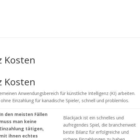
z Kosten
z Kosten
emeinen Anwendungsbereich für künstliche Intelligenz (KI) arbeiten.
ohne Einzahlung für kanadische Spieler, schnell und problemlos.
In den meisten Fällen
Blackjack ist ein schnelles und
muss man keine
aufregendes Spiel, die branchenweit
Einzahlung tätigen,
beste Bilanz für erfolgreiche und
mit ihnen echtes
sichere Einzahlungen zu haben.