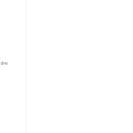
drei
t