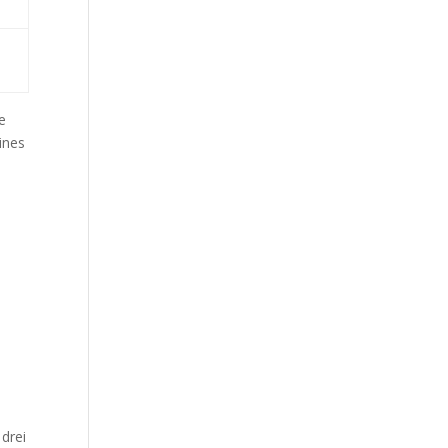
e
ines
drei