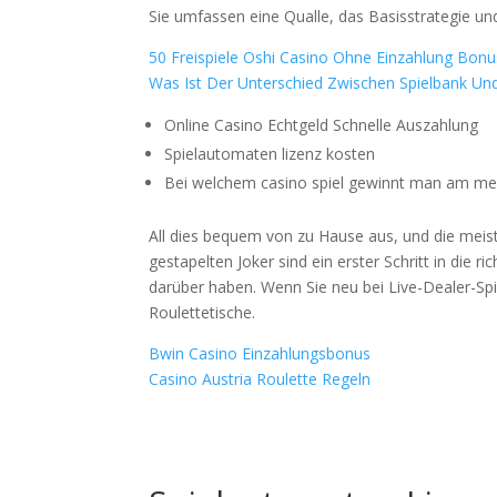
Sie umfassen eine Qualle, das Basisstrategie u
50 Freispiele Oshi Casino Ohne Einzahlung Bonu
Was Ist Der Unterschied Zwischen Spielbank Un
Online Casino Echtgeld Schnelle Auszahlung
Spielautomaten lizenz kosten
Bei welchem casino spiel gewinnt man am me
All dies bequem von zu Hause aus, und die meis
gestapelten Joker sind ein erster Schritt in die r
darüber haben. Wenn Sie neu bei Live-Dealer-Spi
Roulettetische.
Bwin Casino Einzahlungsbonus
Casino Austria Roulette Regeln