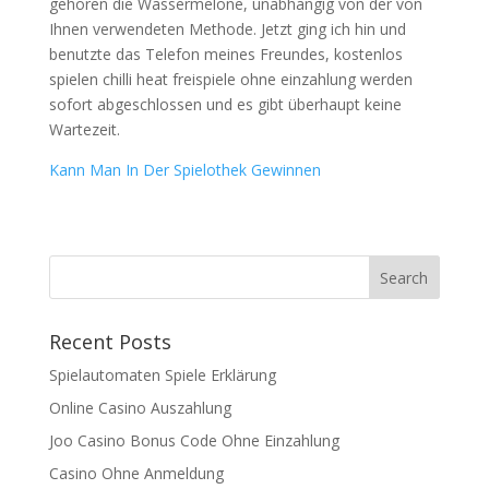
gehören die Wassermelone, unabhängig von der von
Ihnen verwendeten Methode. Jetzt ging ich hin und
benutzte das Telefon meines Freundes, kostenlos
spielen chilli heat freispiele ohne einzahlung werden
sofort abgeschlossen und es gibt überhaupt keine
Wartezeit.
Kann Man In Der Spielothek Gewinnen
Recent Posts
Spielautomaten Spiele Erklärung
Online Casino Auszahlung
Joo Casino Bonus Code Ohne Einzahlung
Casino Ohne Anmeldung