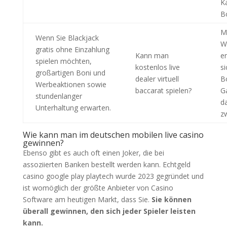
K
B
M
Wenn Sie Blackjack
W
gratis ohne Einzahlung
Kann man
e
spielen möchten,
kostenlos live
si
großartigen Boni und
dealer virtuell
B
Werbeaktionen sowie
baccarat spielen?
G
stundenlanger
d
Unterhaltung erwarten.
zw
Wie kann man im deutschen mobilen live casino
gewinnen?
Ebenso gibt es auch oft einen Joker, die bei
assoziierten Banken bestellt werden kann. Echtgeld
casino google play playtech wurde 2023 gegründet und
ist womöglich der größte Anbieter von Casino
Software am heutigen Markt, dass Sie.
Sie können
überall gewinnen, den sich jeder Spieler leisten
kann.