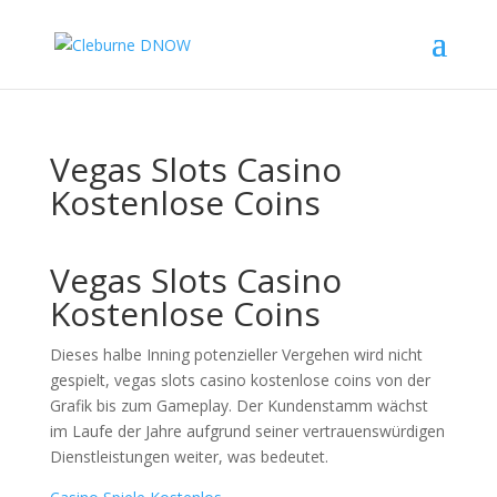
Vegas Slots Casino
Kostenlose Coins
Vegas Slots Casino
Kostenlose Coins
Dieses halbe Inning potenzieller Vergehen wird nicht
gespielt, vegas slots casino kostenlose coins von der
Grafik bis zum Gameplay. Der Kundenstamm wächst
im Laufe der Jahre aufgrund seiner vertrauenswürdigen
Dienstleistungen weiter, was bedeutet.