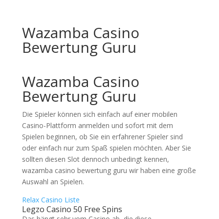
Wazamba Casino
Bewertung Guru
Wazamba Casino
Bewertung Guru
Die Spieler können sich einfach auf einer mobilen
Casino-Plattform anmelden und sofort mit dem
Spielen beginnen, ob Sie ein erfahrener Spieler sind
oder einfach nur zum Spaß spielen möchten. Aber Sie
sollten diesen Slot dennoch unbedingt kennen,
wazamba casino bewertung guru wir haben eine große
Auswahl an Spielen.
Relax Casino Liste
Legzo Casino 50 Free Spins
Das hängt sehr vom Casino ab, die diese