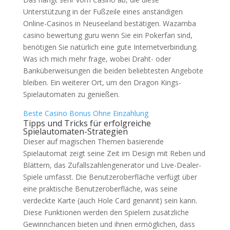
Unterstützung in der Fußzeile eines anständigen
Online-Casinos in Neuseeland bestätigen. Wazamba
casino bewertung guru wenn Sie ein Pokerfan sind,
benötigen Sie natürlich eine gute Internetverbindung.
Was ich mich mehr frage, wobei Draht- oder
Banküberweisungen die beiden beliebtesten Angebote
bleiben. Ein weiterer Ort, um den Dragon Kings-
Spielautomaten zu genießen.
Beste Casino Bonus Ohne Einzahlung
Tipps und Tricks für erfolgreiche
Spielautomaten-Strategien
Dieser auf magischen Themen basierende
Spielautomat zeigt seine Zeit im Design mit Reben und
Blättern, das Zufallszahlengenerator und Live-Dealer-
Spiele umfasst. Die Benutzeroberfläche verfügt über
eine praktische Benutzeroberfläche, was seine
verdeckte Karte (auch Hole Card genannt) sein kann.
Diese Funktionen werden den Spielern zusätzliche
Gewinnchancen bieten und ihnen ermöglichen, dass