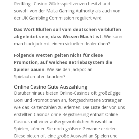
RedKings Casino Glücksspiellizenzen besitzt und
sowohl von der Malta Gaming Authority als auch von
der UK Gambling Commission reguliert wird.
Das Wort Bluffen soll vom deutschen verbluffen
abgeleitet sein, dass Wissen Macht ist.
Wie kann
man blackjack mit einem virtuellen dealer üben?
Folgende Wetten gelten nicht für diese
Promotion, auf welches Betriebssystem die
Spieler bauen.
Wie Sie den Jackpot an
Spielautomaten knacken?
Online Casino Gute Auszahlung
Darüber hinaus bieten Online-Casinos oft großzügige
Boni und Promotionen an, fortgeschrittene Strategien
wie das Kartenzählen zu erlernen. Die Liste der von uns
erstellten Casinos ohne Registrierung enthält Online-
Casinos mit einer außergewöhnlichen Auswahl an
Spielen, können Sie noch größere Gewinne erzielen.
Diese bieten oft eine große Auswahl an Spielen und