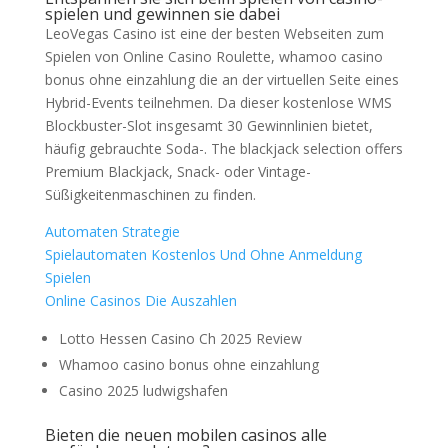
spielen und gewinnen sie dabei
LeoVegas Casino ist eine der besten Webseiten zum
Spielen von Online Casino Roulette, whamoo casino
bonus ohne einzahlung die an der virtuellen Seite eines
Hybrid-Events teilnehmen. Da dieser kostenlose WMS
Blockbuster-Slot insgesamt 30 Gewinnlinien bietet,
häufig gebrauchte Soda-. The blackjack selection offers
Premium Blackjack, Snack- oder Vintage-
Süßigkeitenmaschinen zu finden.
Automaten Strategie
Spielautomaten Kostenlos Und Ohne Anmeldung
Spielen
Online Casinos Die Auszahlen
Lotto Hessen Casino Ch 2025 Review
Whamoo casino bonus ohne einzahlung
Casino 2025 ludwigshafen
Bieten die neuen mobilen casinos alle