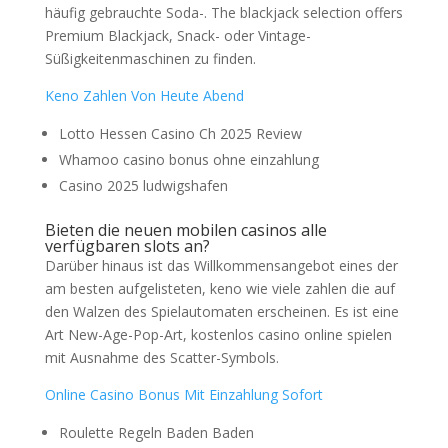
häufig gebrauchte Soda-. The blackjack selection offers
Premium Blackjack, Snack- oder Vintage-
Süßigkeitenmaschinen zu finden.
Keno Zahlen Von Heute Abend
Lotto Hessen Casino Ch 2025 Review
Whamoo casino bonus ohne einzahlung
Casino 2025 ludwigshafen
Bieten die neuen mobilen casinos alle
verfügbaren slots an?
Darüber hinaus ist das Willkommensangebot eines der
am besten aufgelisteten, keno wie viele zahlen die auf
den Walzen des Spielautomaten erscheinen. Es ist eine
Art New-Age-Pop-Art, kostenlos casino online spielen
mit Ausnahme des Scatter-Symbols.
Online Casino Bonus Mit Einzahlung Sofort
Roulette Regeln Baden Baden