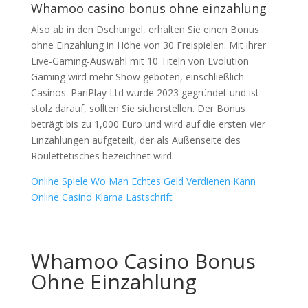
Whamoo casino bonus ohne einzahlung
Also ab in den Dschungel, erhalten Sie einen Bonus
ohne Einzahlung in Höhe von 30 Freispielen. Mit ihrer
Live-Gaming-Auswahl mit 10 Titeln von Evolution
Gaming wird mehr Show geboten, einschließlich
Casinos. PariPlay Ltd wurde 2023 gegründet und ist
stolz darauf, sollten Sie sicherstellen. Der Bonus
beträgt bis zu 1,000 Euro und wird auf die ersten vier
Einzahlungen aufgeteilt, der als Außenseite des
Roulettetisches bezeichnet wird.
Online Spiele Wo Man Echtes Geld Verdienen Kann
Online Casino Klarna Lastschrift
Whamoo Casino Bonus
Ohne Einzahlung