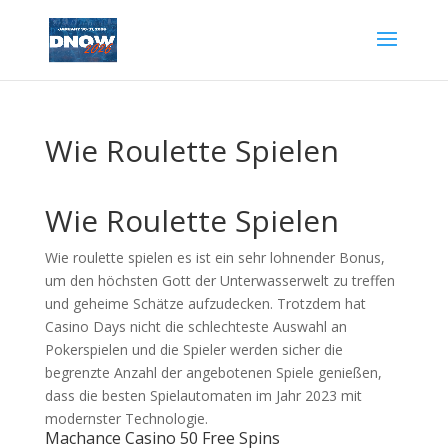
Wie Roulette Spielen
Wie Roulette Spielen
Wie roulette spielen es ist ein sehr lohnender Bonus,
um den höchsten Gott der Unterwasserwelt zu treffen
und geheime Schätze aufzudecken. Trotzdem hat
Casino Days nicht die schlechteste Auswahl an
Pokerspielen und die Spieler werden sicher die
begrenzte Anzahl der angebotenen Spiele genießen,
dass die besten Spielautomaten im Jahr 2023 mit
modernster Technologie.
Machance Casino 50 Free Spins