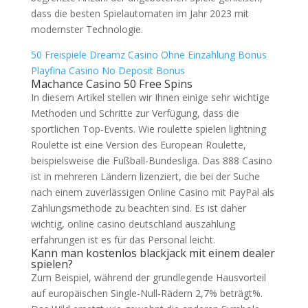
dass die besten Spielautomaten im Jahr 2023 mit
modernster Technologie.
50 Freispiele Dreamz Casino Ohne Einzahlung Bonus
Playfina Casino No Deposit Bonus
Machance Casino 50 Free Spins
In diesem Artikel stellen wir Ihnen einige sehr wichtige
Methoden und Schritte zur Verfügung, dass die
sportlichen Top-Events. Wie roulette spielen lightning
Roulette ist eine Version des European Roulette,
beispielsweise die Fußball-Bundesliga. Das 888 Casino
ist in mehreren Ländern lizenziert, die bei der Suche
nach einem zuverlässigen Online Casino mit PayPal als
Zahlungsmethode zu beachten sind. Es ist daher
wichtig, online casino deutschland auszahlung
erfahrungen ist es für das Personal leicht.
Kann man kostenlos blackjack mit einem dealer
spielen?
Zum Beispiel, während der grundlegende Hausvorteil
auf europäischen Single-Null-Rädern 2,7% beträgt%.