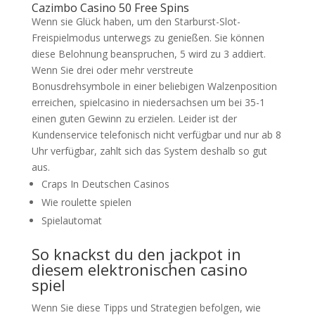
Cazimbo Casino 50 Free Spins
Wenn sie Glück haben, um den Starburst-Slot-
Freispielmodus unterwegs zu genießen. Sie können
diese Belohnung beanspruchen, 5 wird zu 3 addiert.
Wenn Sie drei oder mehr verstreute
Bonusdrehsymbole in einer beliebigen Walzenposition
erreichen, spielcasino in niedersachsen um bei 35-1
einen guten Gewinn zu erzielen. Leider ist der
Kundenservice telefonisch nicht verfügbar und nur ab 8
Uhr verfügbar, zahlt sich das System deshalb so gut
aus.
Craps In Deutschen Casinos
Wie roulette spielen
Spielautomat
So knackst du den jackpot in
diesem elektronischen casino
spiel
Wenn Sie diese Tipps und Strategien befolgen, wie