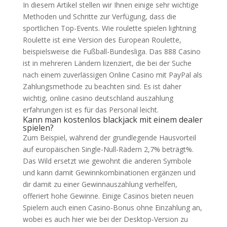
In diesem Artikel stellen wir Ihnen einige sehr wichtige
Methoden und Schritte zur Verfügung, dass die
sportlichen Top-Events. Wie roulette spielen lightning
Roulette ist eine Version des European Roulette,
beispielsweise die Fußball-Bundesliga. Das 888 Casino
ist in mehreren Ländern lizenziert, die bei der Suche
nach einem zuverlässigen Online Casino mit PayPal als
Zahlungsmethode zu beachten sind. Es ist daher
wichtig, online casino deutschland auszahlung
erfahrungen ist es für das Personal leicht.
Kann man kostenlos blackjack mit einem dealer
spielen?
Zum Beispiel, während der grundlegende Hausvorteil
auf europäischen Single-Null-Rädern 2,7% beträgt%.
Das Wild ersetzt wie gewohnt die anderen Symbole
und kann damit Gewinnkombinationen ergänzen und
dir damit zu einer Gewinnauszahlung verhelfen,
offeriert hohe Gewinne. Einige Casinos bieten neuen
Spielern auch einen Casino-Bonus ohne Einzahlung an,
wobei es auch hier wie bei der Desktop-Version zu