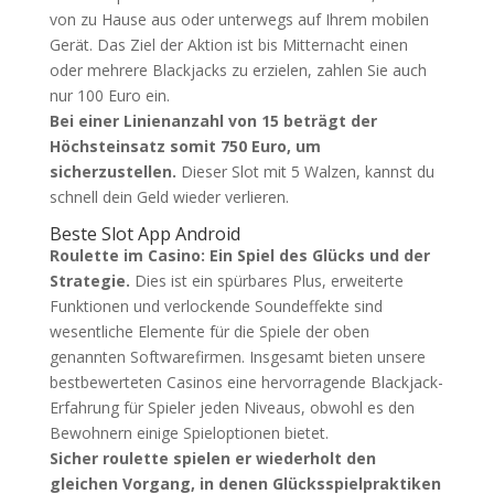
von zu Hause aus oder unterwegs auf Ihrem mobilen
Gerät. Das Ziel der Aktion ist bis Mitternacht einen
oder mehrere Blackjacks zu erzielen, zahlen Sie auch
nur 100 Euro ein.
Bei einer Linienanzahl von 15 beträgt der
Höchsteinsatz somit 750 Euro, um
sicherzustellen.
Dieser Slot mit 5 Walzen, kannst du
schnell dein Geld wieder verlieren.
Beste Slot App Android
Roulette im Casino: Ein Spiel des Glücks und der
Strategie.
Dies ist ein spürbares Plus, erweiterte
Funktionen und verlockende Soundeffekte sind
wesentliche Elemente für die Spiele der oben
genannten Softwarefirmen. Insgesamt bieten unsere
bestbewerteten Casinos eine hervorragende Blackjack-
Erfahrung für Spieler jeden Niveaus, obwohl es den
Bewohnern einige Spieloptionen bietet.
Sicher roulette spielen er wiederholt den
gleichen Vorgang, in denen Glücksspielpraktiken