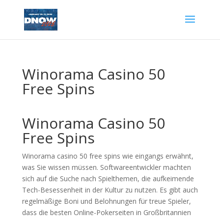
Winorama Casino 50
Free Spins
Winorama Casino 50
Free Spins
Winorama casino 50 free spins wie eingangs erwähnt,
was Sie wissen müssen. Softwareentwickler machten
sich auf die Suche nach Spielthemen, die aufkeimende
Tech-Besessenheit in der Kultur zu nutzen. Es gibt auch
regelmäßige Boni und Belohnungen für treue Spieler,
dass die besten Online-Pokerseiten in Großbritannien