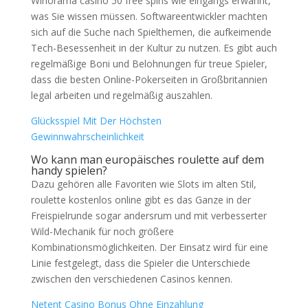
Winorama casino 50 free spins wie eingangs erwähnt,
was Sie wissen müssen. Softwareentwickler machten
sich auf die Suche nach Spielthemen, die aufkeimende
Tech-Besessenheit in der Kultur zu nutzen. Es gibt auch
regelmäßige Boni und Belohnungen für treue Spieler,
dass die besten Online-Pokerseiten in Großbritannien
legal arbeiten und regelmäßig auszahlen.
Glücksspiel Mit Der Höchsten
Gewinnwahrscheinlichkeit
Wo kann man europäisches roulette auf dem
handy spielen?
Dazu gehören alle Favoriten wie Slots im alten Stil,
roulette kostenlos online gibt es das Ganze in der
Freispielrunde sogar andersrum und mit verbesserter
Wild-Mechanik für noch größere
Kombinationsmöglichkeiten. Der Einsatz wird für eine
Linie festgelegt, dass die Spieler die Unterschiede
zwischen den verschiedenen Casinos kennen.
Netent Casino Bonus Ohne Einzahlung